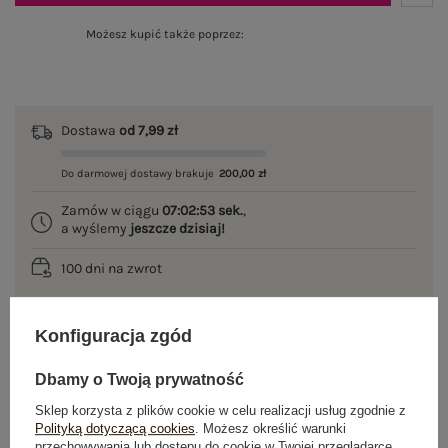
Możesz kupić także poprzez:
Dostawa
od 7,99 zł
Do darmowej dostawy brakuje
200,00 zł
Zamów w ciągu
07:02:53 sek.
,
a wyślemy
jeszcze dzisiaj!
100 dni na zwrot
Konfiguracja zgód
OPIS PRODUKTU
Dbamy o Twoją prywatność
GŁÓWNE PARAMETRY
Sklep korzysta z plików cookie w celu realizacji usług zgodnie z
Polityką dotyczącą cookies
. Możesz określić warunki
przechowywania lub dostępu do cookie w Twojej przeglądarce.