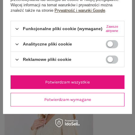
OPINIE O PRODUKCIE
(1)
Więcej informacji na temat warunków i prywatności można
znaleźć także na stronie
Prywatność i warunki Google
.
WYSYŁKA I DOSTAWA
Zawsze
Funkcjonalne pliki cookie (wymagane)
ZWROTY I REKLAMACJE
aktywne
Analityczne pliki cookie
OSTATNIO OGLĄDANE
Reklamowe pliki cookie
Zobacz wszystko
Potwierdzam wszystkie
Potwierdzam wymagane