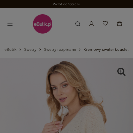
Zwrot do 100 dni
eButik
Swetry
Swetry rozpinane
Kremowy sweter boucle z z