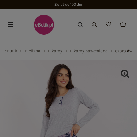
Zwrot do 100 dni
eButik
Bielizna
Piżamy
Piżamy bawełniane
Szara dwuc