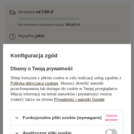
Dostawa
od 7,99 zł
Do darmowej dostawy brakuje
200,00 zł
Wysyłka
jutro
100 dni na zwrot
Konfiguracja zgód
Dbamy o Twoją prywatność
OPIS PRODUKTU
Sklep korzysta z plików cookie w celu realizacji usług zgodnie z
Polityką dotyczącą cookies
. Możesz określić warunki
przechowywania lub dostępu do cookie w Twojej przeglądarce.
GŁÓWNE PARAMETRY
Więcej informacji na temat warunków i prywatności można
znaleźć także na stronie
Prywatność i warunki Google
.
OPINIE O PRODUKCIE
(0)
Zawsze
WYSYŁKA I DOSTAWA
Funkcjonalne pliki cookie (wymagane)
aktywne
ZWROTY I REKLAMACJE
Analityczne pliki cookie