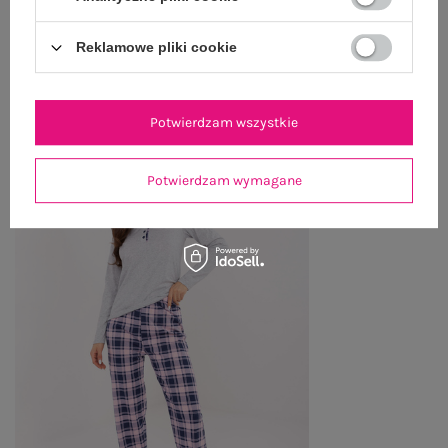
Reklamowe pliki cookie
OSTATNIO OGLĄDANE
Zobacz wszystko
Potwierdzam wszystkie
Potwierdzam wymagane