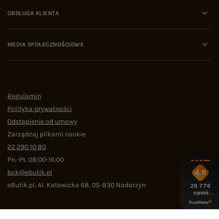
OBSŁUGA KLIENTA
MEDIA SPOŁECZNOŚCIOWE
Regulamin
Polityka prywatności
Odstąpienie od umowy
Zarządzaj plikami cookie
22 290 10 80
Pn.-Pt. 08:00-16:00
bok@ebutik.pl
4.9
eButik.pl
,
Al. Katowicka 68
,
05-830
Nadarzyn
29 776
opinii
z całego
okresu