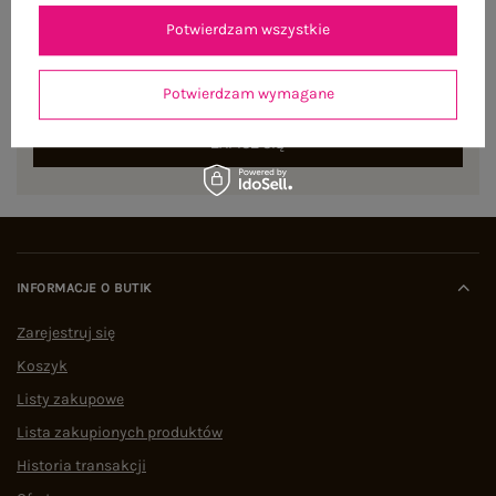
NEWSLETTER
Potwierdzam wszystkie
Zapisz się do naszego newslettera i otrzymaj 15% zniżki na
pierwsze zamówienie
Potwierdzam wymagane
ZAPISZ SIĘ
INFORMACJE O BUTIK
Zarejestruj się
Koszyk
Listy zakupowe
Lista zakupionych produktów
Historia transakcji