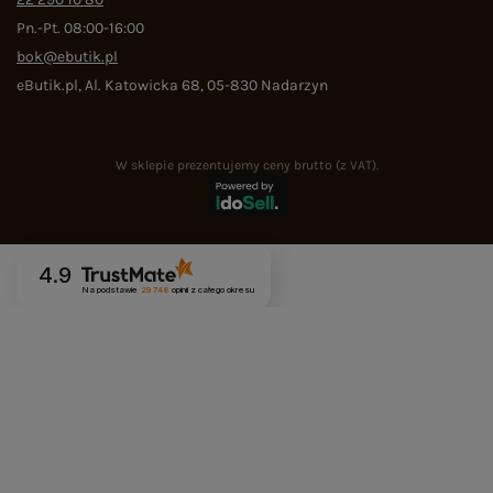
Pn.-Pt. 08:00-16:00
bok@ebutik.pl
eButik.pl
,
Al. Katowicka 68
,
05-830
Nadarzyn
W sklepie prezentujemy ceny brutto (z VAT).
4.9
Na podstawie
29 748
opinii
z całego okresu