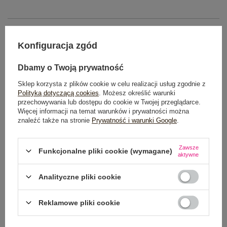
OPIS PRODUKTU
Konfiguracja zgód
GŁÓWNE PARAMETRY
Dbamy o Twoją prywatność
OPINIE O PRODUKCIE
(0)
Sklep korzysta z plików cookie w celu realizacji usług zgodnie z
Polityką dotyczącą cookies
. Możesz określić warunki
WYSYŁKA I DOSTAWA
przechowywania lub dostępu do cookie w Twojej przeglądarce.
Więcej informacji na temat warunków i prywatności można
znaleźć także na stronie
Prywatność i warunki Google
.
ZWROTY I REKLAMACJE
Zawsze
Funkcjonalne pliki cookie (wymagane)
aktywne
Analityczne pliki cookie
Reklamowe pliki cookie