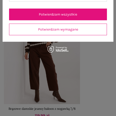
Potwierdzam wszystkie
Potwierdzam wymagane
Brązowe damskie jeansy baloon z nogawką 7/8
119,99 zł