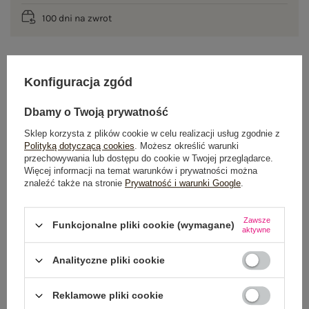
100 dni na zwrot
Konfiguracja zgód
OPIS PRODUKTU
Dbamy o Twoją prywatność
GŁÓWNE PARAMETRY
Sklep korzysta z plików cookie w celu realizacji usług zgodnie z
OPINIE O PRODUKCIE
(1)
Polityką dotyczącą cookies
. Możesz określić warunki
przechowywania lub dostępu do cookie w Twojej przeglądarce.
Więcej informacji na temat warunków i prywatności można
WYSYŁKA I DOSTAWA
znaleźć także na stronie
Prywatność i warunki Google
.
ZWROTY I REKLAMACJE
Zawsze
Funkcjonalne pliki cookie (wymagane)
aktywne
Analityczne pliki cookie
OSTATNIO OGLĄDANE
Zobacz wszystko
Reklamowe pliki cookie