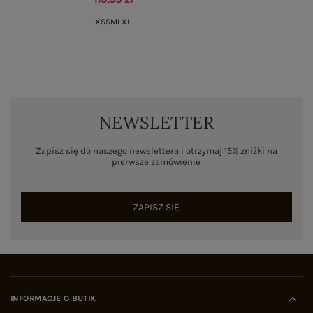
XS
S
M
L
XL
NEWSLETTER
Zapisz się do naszego newslettera i otrzymaj 15% zniżki na
pierwsze zamówienie
ZAPISZ SIĘ
INFORMACJE O BUTIK