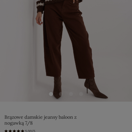
Brązowe damskie jeansy baloon z
nogawką 7/8
5.00/5