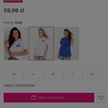
BESTSELLER
59,99 zł
Kolory
:
biały
XS
S
M
L
XL
TABELA ROZMIARÓW
DODAJ DO KOSZYKA