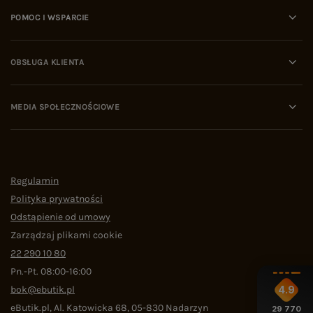
POMOC I WSPARCIE
OBSŁUGA KLIENTA
MEDIA SPOŁECZNOŚCIOWE
Regulamin
Polityka prywatności
Odstąpienie od umowy
Zarządzaj plikami cookie
22 290 10 80
Pn.-Pt. 08:00-16:00
bok@ebutik.pl
4.9
eButik.pl
,
Al. Katowicka 68
,
05-830
Nadarzyn
29 770