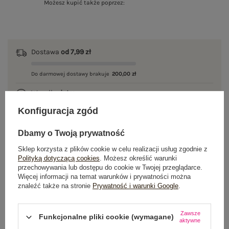
Możesz kupić także poprzez:
Dostawa
od 7,99 zł
Do darmowej dostawy brakuje
200,00 zł
Wysyłka
jutro
Konfiguracja zgód
100 dni na zwrot
Dbamy o Twoją prywatność
Sklep korzysta z plików cookie w celu realizacji usług zgodnie z
Polityką dotyczącą cookies
. Możesz określić warunki
OPIS PRODUKTU
przechowywania lub dostępu do cookie w Twojej przeglądarce.
Więcej informacji na temat warunków i prywatności można
GŁÓWNE PARAMETRY
znaleźć także na stronie
Prywatność i warunki Google
.
OPINIE O PRODUKCIE
(0)
Zawsze
Funkcjonalne pliki cookie (wymagane)
aktywne