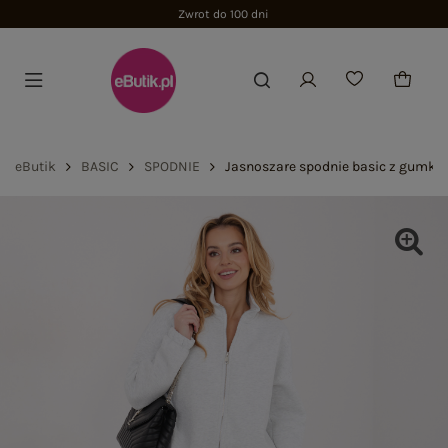
Zwrot do 100 dni
eButik
BASIC
SPODNIE
Jasnoszare spodnie basic z gumką 