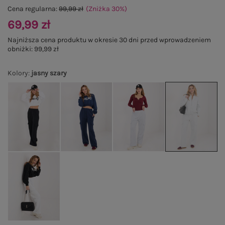
Cena regularna:
99,99 zł
(Zniżka
30
%
)
69,99 zł
Najniższa cena produktu w okresie 30 dni przed wprowadzeniem
obniżki:
99,99 zł
Kolory
:
jasny szary