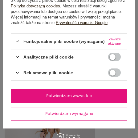
Sklep korzysta z plików cookie w celu realizacji usług zgodnie z
OPIS PRODUKTU
Polityką dotyczącą cookies
. Możesz określić warunki
przechowywania lub dostępu do cookie w Twojej przeglądarce.
Więcej informacji na temat warunków i prywatności można
GŁÓWNE PARAMETRY
znaleźć także na stronie
Prywatność i warunki Google
.
OPINIE O PRODUKCIE
(0)
Zawsze
Funkcjonalne pliki cookie (wymagane)
aktywne
WYSYŁKA I DOSTAWA
Analityczne pliki cookie
ZWROTY I REKLAMACJE
Reklamowe pliki cookie
OSTATNIO OGLĄDANE
Potwierdzam wszystkie
Zobacz wszystko
Potwierdzam wymagane