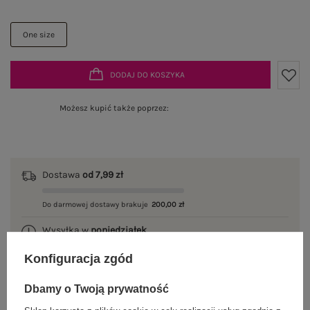
One size
DODAJ DO KOSZYKA
Możesz kupić także poprzez:
Dostawa
od 7,99 zł
Do darmowej dostawy brakuje
200,00 zł
Wysyłka w
poniedziałek
Konfiguracja zgód
100 dni na zwrot
Dbamy o Twoją prywatność