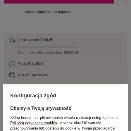
Możesz kupić także poprzez:
Dostawa
od 7,99 zł
Do darmowej dostawy brakuje
200,00 zł
Wysyłka
jutro
100 dni na zwrot
Konfiguracja zgód
OPIS PRODUKTU
Dbamy o Twoją prywatność
GŁÓWNE PARAMETRY
Sklep korzysta z plików cookie w celu realizacji usług zgodnie z
Polityką dotyczącą cookies
. Możesz określić warunki
przechowywania lub dostępu do cookie w Twojej przeglądarce.
OPINIE O PRODUKCIE
(0)