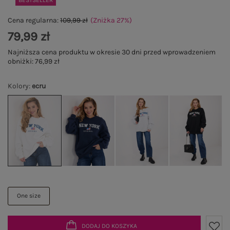
BESTSELLER
Cena regularna:
109,99 zł
(Zniżka
27
%
)
79,99 zł
Najniższa cena produktu w okresie 30 dni przed wprowadzeniem
obniżki:
76,99 zł
Kolory
:
ecru
One size
DODAJ DO KOSZYKA