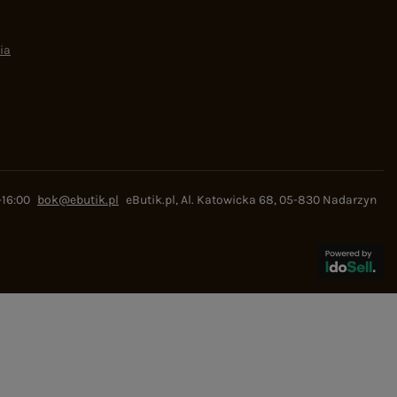
ia
-16:00
bok@ebutik.pl
eButik.pl
,
Al. Katowicka 68
,
05-830
Nadarzyn