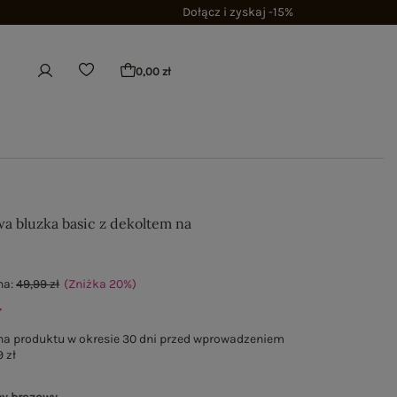
Dołącz i zyskaj -15%
0,00 zł
a bluzka basic z dekoltem na
na:
49,99 zł
(Zniżka
20
%
)
ł
na produktu w okresie 30 dni przed wprowadzeniem
 zł