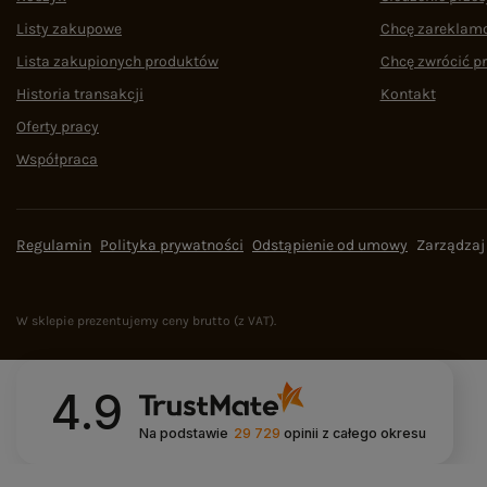
Listy zakupowe
Chcę zareklam
Lista zakupionych produktów
Chcę zwrócić p
Historia transakcji
Kontakt
Oferty pracy
Współpraca
Regulamin
Polityka prywatności
Odstąpienie od umowy
Zarządzaj
W sklepie prezentujemy ceny brutto (z VAT).
4.9
Na podstawie
29 729
opinii
z całego okresu