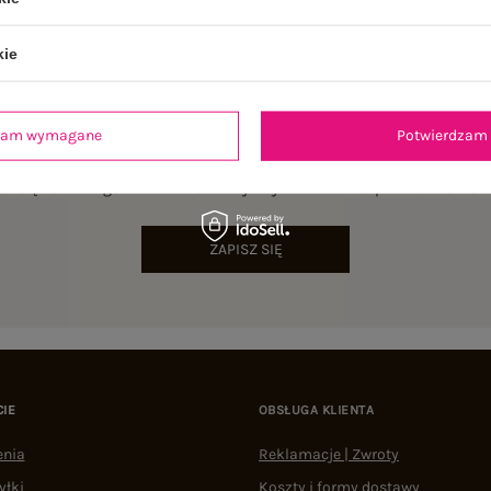
kie
dzam wymagane
Potwierdzam 
NEWSLETTER
sz się do naszego newslettera i otrzymaj 15% zniżki na pierwsze zamów
ZAPISZ SIĘ
CIE
OBSŁUGA KLIENTA
enia
Reklamacje | Zwroty
yłki
Koszty i formy dostawy