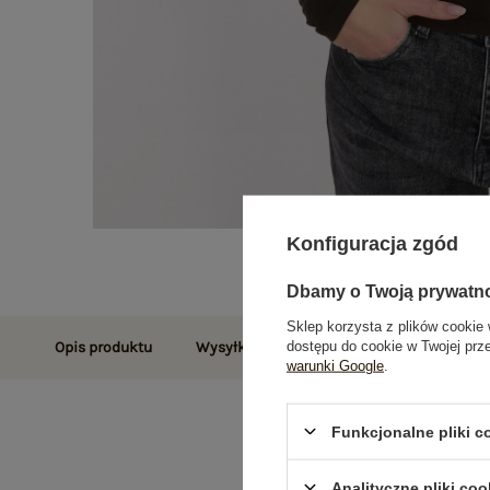
Konfiguracja zgód
Dbamy o Twoją prywatn
Sklep korzysta z plików cookie 
dostępu do cookie w Twojej prz
Opis produktu
Wysyłka i dostawa
Zwroty i reklamac
warunki Google
.
Funkcjonalne pliki 
Analityczne pliki coo