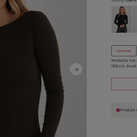
Kolory
:
ciemn
One size
Modelka ma n
169 cm, biust
Produkt 