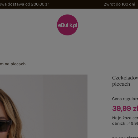
wa dostawa od 200,00 zł
Zwrot do 100 dni
em na plecach
Czekoladow
plecach
Cena regular
39,99 z
Najniższa ce
obniżki:
49,99