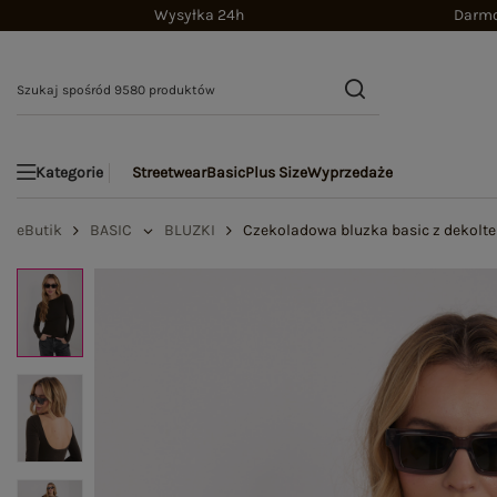
Wysyłka 24h
Darmo
Streetwear
Basic
Plus Size
Wyprzedaże
Kategorie
eButik
BASIC
BLUZKI
Czekoladowa bluzka basic z dekolt