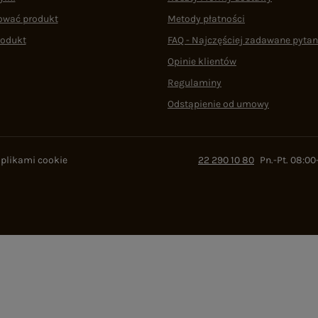
ować produkt
Metody płatności
rodukt
FAQ - Najczęściej zadawane pytan
Opinie klientów
Regulaminy
Odstąpienie od umowy
 plikami cookie
22 290 10 80
Pn.-Pt. 08:00