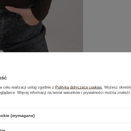
ość
w celu realizacji usług zgodnie z
Polityką dotyczącą cookies
. Możesz określi
eglądarce. Więcej informacji na temat warunków i prywatności można znaleźć
je
Opinie o produkcie
(0)
cookie (wymagane)
kie