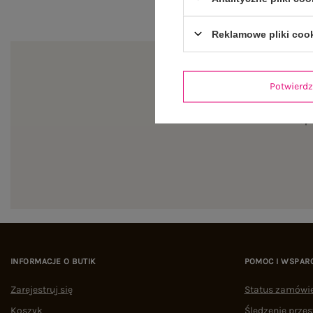
Reklamowe pliki coo
Potwier
Zapi
INFORMACJE O BUTIK
POMOC I WSPAR
Zarejestruj się
Status zamówi
Koszyk
Śledzenie przes