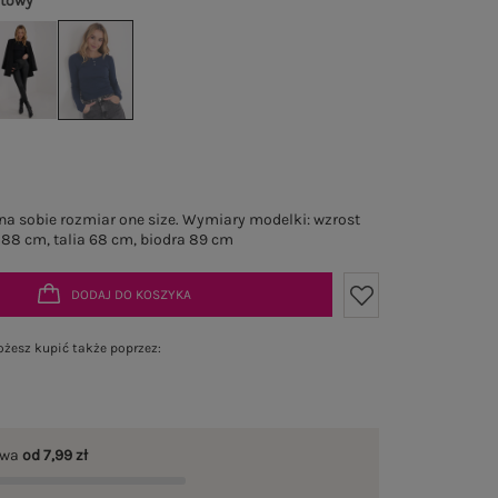
atowy
a sobie rozmiar one size. Wymiary modelki: wzrost
 88 cm, talia 68 cm, biodra 89 cm
DODAJ DO KOSZYKA
żesz kupić także poprzez:
awa
od 7,99 zł