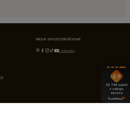
MEDIA SPOŁECZNOŚCIOWE
Linkedin
4.9
ia
29 748
opinii
z całego
okresu
-16:00
bok@ebutik.pl
eButik.pl
,
Al. Katowicka 68
,
05-830
Nadarzyn