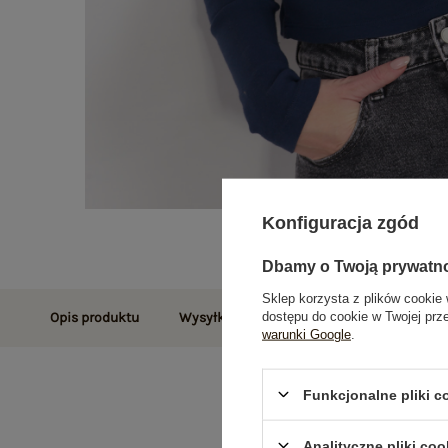
Konfiguracja zgód
Dbamy o Twoją prywatn
Sklep korzysta z plików cookie 
dostępu do cookie w Twojej prz
Opis produktu
Wysyłka i dostawa
Zwroty i reklamac
warunki Google
.
Funkcjonalne pliki 
Analityczne pliki coo