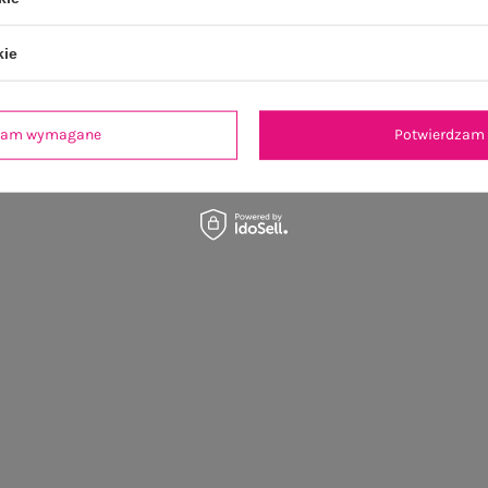
kie
dzam wymagane
Potwierdzam 