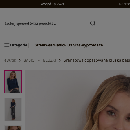
Wysyłka 24h
Darmo
Streetwear
Basic
Plus Size
Wyprzedaże
Kategorie
eButik
BASIC
BLUZKI
Granatowa dopasowana bluzka basi