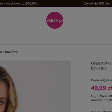
wa dostawa od 200,00 zł
Zwrot do 100 dni
c z bawełny
Granatowa 
bawełny
Cena regular
49,99 z
Najniższa ce
obniżki:
59,99