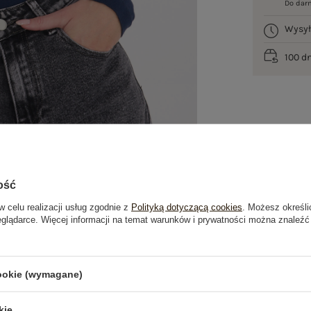
Do dar
Wysy
100 d
ość
w celu realizacji usług zgodnie z
Polityką dotyczącą cookies
. Możesz określi
eglądarce. Więcej informacji na temat warunków i prywatności można znaleźć
je
Opinie o produkcie
(0)
cookie (wymagane)
OSTATNIO OGLĄDANE
kie