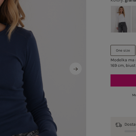
Kolory
:
gran
One size
Modelka ma n
169 cm, biust
Mo
Dost