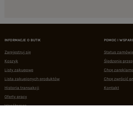
INFORMACJE O BUTIK
POMOC I WSPAR
Zarejestruj się
Status zamówi
Koszyk
Śledzenie przes
Listy zakupowe
Chcę zareklam
Lista zakupionych produktów
Chcę zwrócić p
Historia transakcji
Kontakt
Oferty pracy
Współpraca
Regulamin
Polityka prywatności
Odstąpienie od umowy
Zarządzaj