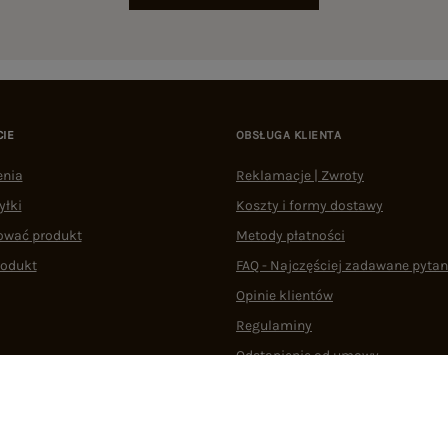
CIE
OBSŁUGA KLIENTA
enia
Reklamacje | Zwroty
yłki
Koszty i formy dostawy
ować produkt
Metody płatności
rodukt
FAQ - Najczęściej zadawane pytan
Opinie klientów
Regulaminy
Odstąpienie od umowy
 plikami cookie
22 290 10 80
Pn.-Pt. 08:00