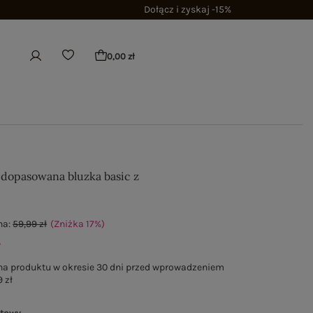
Dołącz i zyskaj -15%
0,00 zł
dopasowana bluzka basic z
na:
59,99 zł
(Zniżka
17
%
)
ł
na produktu w okresie 30 dni przed wprowadzeniem
 zł