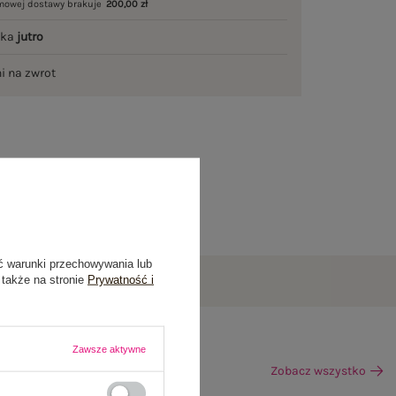
mowej dostawy brakuje
200,00 zł
łka
jutro
ni na zwrot
ć warunki przechowywania lub
 także na stronie
Prywatność i
Zawsze aktywne
Zobacz wszystko