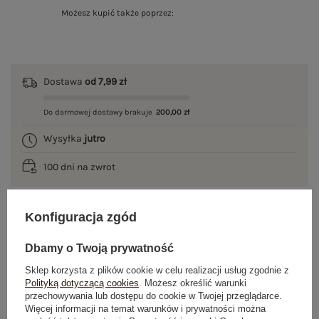
Możesz kupić także poprzez:
Dostawa
od 7,99 zł
Do darmowej dostawy brakuje
200,00 zł
Wysyłka
jutro
100 dni na zwrot
Konfiguracja zgód
OPIS PRODUKTU
Dbamy o Twoją prywatność
GŁÓWNE PARAMETRY
Sklep korzysta z plików cookie w celu realizacji usług zgodnie z
Polityką dotyczącą cookies
. Możesz określić warunki
przechowywania lub dostępu do cookie w Twojej przeglądarce.
OPINIE O PRODUKCIE
(0)
Więcej informacji na temat warunków i prywatności można