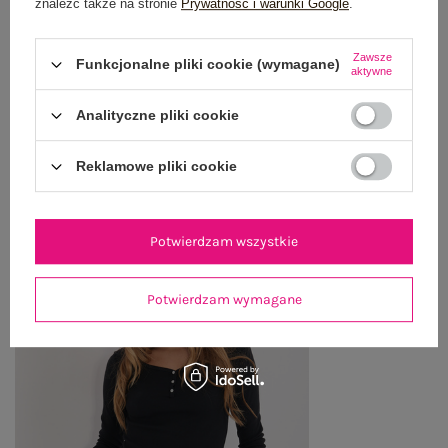
znaleźć także na stronie
Prywatność i warunki Google
.
WYSYŁKA I DOSTAWA
Zawsze
Funkcjonalne pliki cookie (wymagane)
ZWROTY I REKLAMACJE
aktywne
Analityczne pliki cookie
OSTATNIO OGLĄDANE
Reklamowe pliki cookie
Zobacz wszystko
Potwierdzam wszystkie
Potwierdzam wymagane