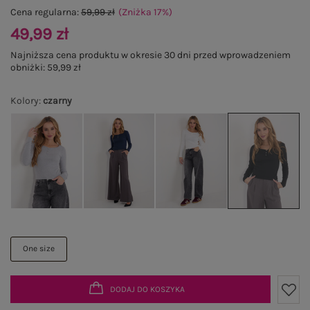
Cena regularna:
59,99 zł
(Zniżka
17
%
)
49,99 zł
Najniższa cena produktu w okresie 30 dni przed wprowadzeniem
obniżki:
59,99 zł
Kolory
:
czarny
One size
DODAJ DO KOSZYKA