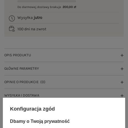
Do darmowej dostawy brakuje
200,00 zł
Wysyłka
jutro
100 dni na zwrot
OPIS PRODUKTU
GŁÓWNE PARAMETRY
OPINIE O PRODUKCIE
(0)
WYSYŁKA I DOSTAWA
Konfiguracja zgód
ZWROTY I REKLAMACJE
Dbamy o Twoją prywatność