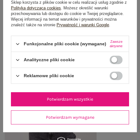
Sklep korzysta z plików cookie w celu realizacji usług zgodnie z
OSTATNIO OGLĄDANE
Polityką dotyczącą cookies
. Możesz określić warunki
Zobacz wszystko
przechowywania lub dostępu do cookie w Twojej przeglądarce.
Więcej informacji na temat warunków i prywatności można
znaleźć także na stronie
Prywatność i warunki Google
.
Zawsze
Funkcjonalne pliki cookie (wymagane)
aktywne
Analityczne pliki cookie
Reklamowe pliki cookie
Potwierdzam wszystkie
Potwierdzam wymagane