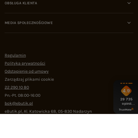
OBSŁUGA KLIENTA
MEDIA SPOŁECZNOŚCIOWE
Regulamin
Polityka prywatności
Odstąpienie od umowy
Zarządzaj plikami cookie
22 290 10 80
4.9
Pn.-Pt. 08:00-16:00
29 735
bok@ebutik.pl
opinii
z całego
eButik.pl
,
Al. Katowicka 68
,
05-830
Nadarzyn
okresu
W sklepie prezentujemy ceny brutto (z VAT).