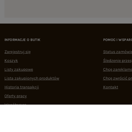
INFORMACJE O BUTIK
POMOC I WSPAR
Zarejestruj się
Status zamówi
Koszyk
Śledzenie przes
Listy zakupowe
Chcę zareklam
Lista zakupionych produktów
Chcę zwrócić p
Historia transakcji
Kontakt
Oferty pracy
Współpraca
Regulamin
Polityka prywatności
Odstąpienie od umowy
Zarządzaj