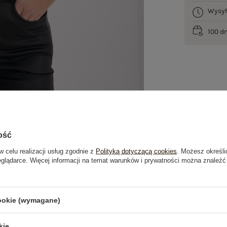
Wysy
100 d
ość
w celu realizacji usług zgodnie z
Polityką dotyczącą cookies
. Możesz określi
eglądarce. Więcej informacji na temat warunków i prywatności można znaleźć
je
Opinie o produkcie
(0)
cookie (wymagane)
OSTATNIO OGLĄDANE
kie