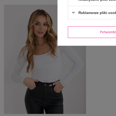
Reklamowe pliki coo
Potwier