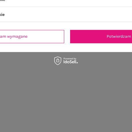
kie
dzam wymagane
Potwierdzam 