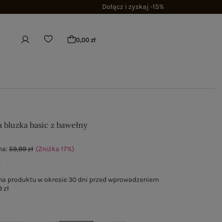
Dołącz i zyskaj -15%
0,00 zł
a bluzka basic z bawełny
na:
59,99 zł
(Zniżka
17
%
)
ł
na produktu w okresie 30 dni przed wprowadzeniem
 zł