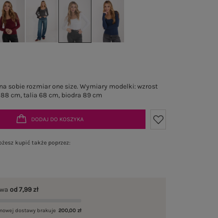
a sobie rozmiar one size. Wymiary modelki: wzrost
 88 cm, talia 68 cm, biodra 89 cm
DODAJ DO KOSZYKA
żesz kupić także poprzez:
awa
od 7,99 zł
mowej dostawy brakuje
200,00 zł