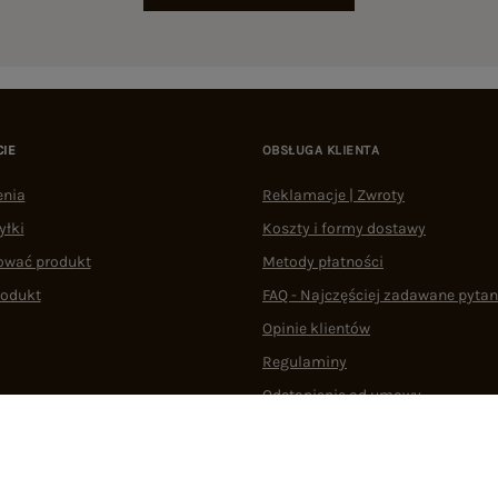
CIE
OBSŁUGA KLIENTA
enia
Reklamacje | Zwroty
yłki
Koszty i formy dostawy
ować produkt
Metody płatności
rodukt
FAQ - Najczęściej zadawane pytan
Opinie klientów
Regulaminy
Odstąpienie od umowy
 plikami cookie
22 290 10 80
Pn.-Pt. 08:00