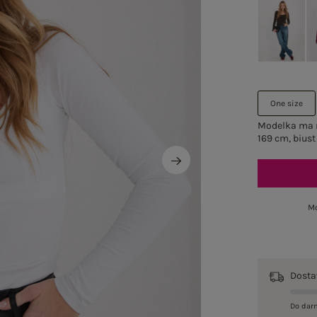
One size
Modelka ma n
169 cm, biust
Mo
Dost
Do dar