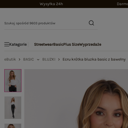
Wysyłka 24h
Darmo
Streetwear
Basic
Plus Size
Wyprzedaże
Kategorie
eButik
BASIC
BLUZKI
Ecru krótka bluzka basic z bawełny