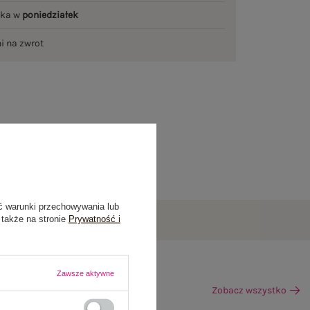
łka w
poniedziałek
ni na zwrot
ć warunki przechowywania lub
 także na stronie
Prywatność i
Zawsze aktywne
Zobacz wszystko