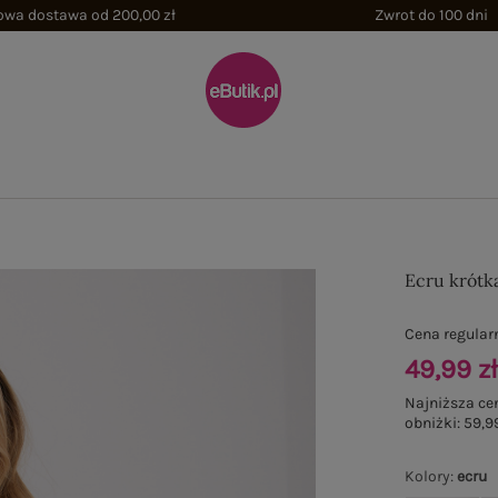
wa dostawa od 200,00 zł
Zwrot do 100 dni
Ecru krótk
Cena regular
49,99 z
Najniższa ce
obniżki:
59,99
Kolory
:
ecru