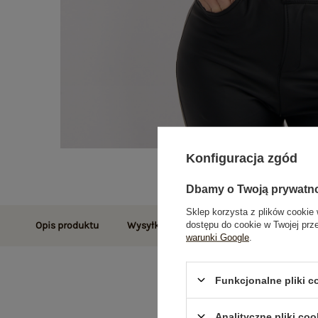
Konfiguracja zgód
Dbamy o Twoją prywatn
Sklep korzysta z plików cookie 
dostępu do cookie w Twojej prz
Opis produktu
Wysyłka i dostawa
Zwroty i reklamac
warunki Google
.
Funkcjonalne pliki 
Analityczne pliki coo