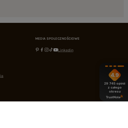
MEDIA SPOŁECZNOŚCIOWE
Linkedin
4.9
ia
29 745
opinii
z całego
okresu
-16:00
bok@ebutik.pl
eButik.pl
,
Al. Katowicka 68
,
05-830
Nadarzyn