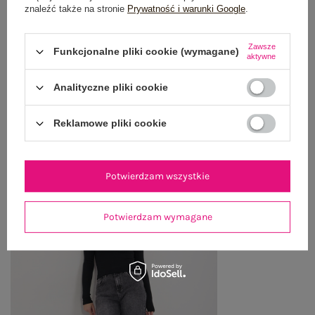
znaleźć także na stronie
Prywatność i warunki Google
.
WYSYŁKA I DOSTAWA
Zawsze
Funkcjonalne pliki cookie (wymagane)
aktywne
ZWROTY I REKLAMACJE
Analityczne pliki cookie
OSTATNIO OGLĄDANE
Reklamowe pliki cookie
Zobacz wszystko
Potwierdzam wszystkie
Potwierdzam wymagane