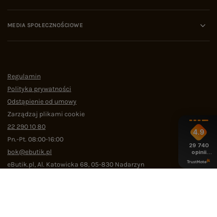
MEDIA SPOŁECZNOŚCIOWE
Regulamin
Polityka prywatności
Odstąpienie od umowy
Zarządzaj plikami cookie
22 290 10 80
4.9
Pn.-Pt. 08:00-16:00
29 740
bok@ebutik.pl
opinii
z całego
eButik.pl
,
Al. Katowicka 68
,
05-830
Nadarzyn
okresu
W sklepie prezentujemy ceny brutto (z VAT).