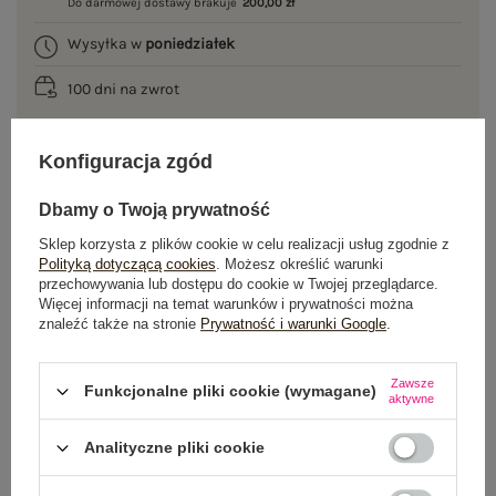
Do darmowej dostawy brakuje
200,00 zł
Wysyłka w
poniedziałek
100 dni na zwrot
Konfiguracja zgód
OPIS PRODUKTU
Dbamy o Twoją prywatność
GŁÓWNE PARAMETRY
Sklep korzysta z plików cookie w celu realizacji usług zgodnie z
Polityką dotyczącą cookies
. Możesz określić warunki
przechowywania lub dostępu do cookie w Twojej przeglądarce.
OPINIE O PRODUKCIE
(1)
Więcej informacji na temat warunków i prywatności można
znaleźć także na stronie
Prywatność i warunki Google
.
WYSYŁKA I DOSTAWA
Zawsze
Funkcjonalne pliki cookie (wymagane)
ZWROTY I REKLAMACJE
aktywne
Analityczne pliki cookie
OSTATNIO OGLĄDANE