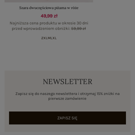
Szara dwuczęściowa piżama w róże
49,99 zł
Najniższa cena produktu w okresie 30 dni
przed wprowadzeniem obniżki:
59,99 zł
2XL
M
L
XL
NEWSLETTER
Zapisz się do naszego newslettera i otrzymaj 15% zniżki na
pierwsze zamówienie
ZAPISZ SIĘ