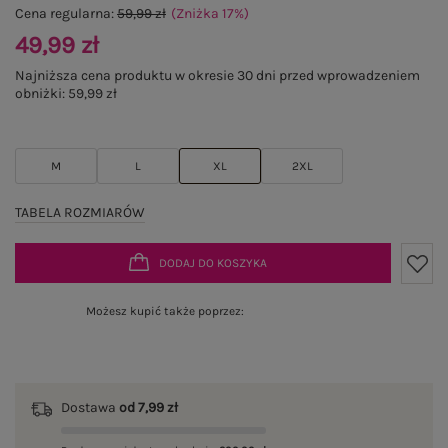
Cena regularna:
59,99 zł
(Zniżka
17
%
)
49,99 zł
Najniższa cena produktu w okresie 30 dni przed wprowadzeniem
obniżki:
59,99 zł
M
L
XL
2XL
TABELA ROZMIARÓW
DODAJ DO KOSZYKA
Możesz kupić także poprzez:
Dostawa
od 7,99 zł