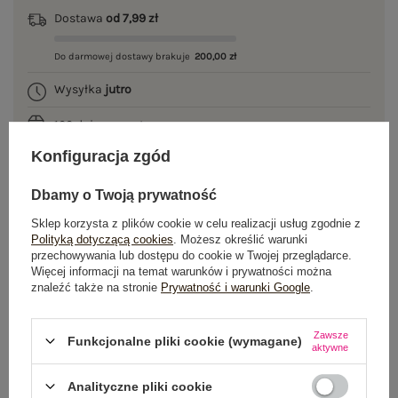
Dostawa
od 7,99 zł
Do darmowej dostawy brakuje
200,00 zł
Wysyłka
jutro
100 dni na zwrot
Konfiguracja zgód
Dbamy o Twoją prywatność
OPIS PRODUKTU
Sklep korzysta z plików cookie w celu realizacji usług zgodnie z
Polityką dotyczącą cookies
. Możesz określić warunki
GŁÓWNE PARAMETRY
przechowywania lub dostępu do cookie w Twojej przeglądarce.
Więcej informacji na temat warunków i prywatności można
znaleźć także na stronie
Prywatność i warunki Google
.
OPINIE O PRODUKCIE
(0)
WYSYŁKA I DOSTAWA
Zawsze
Funkcjonalne pliki cookie (wymagane)
aktywne
ZWROTY I REKLAMACJE
Analityczne pliki cookie