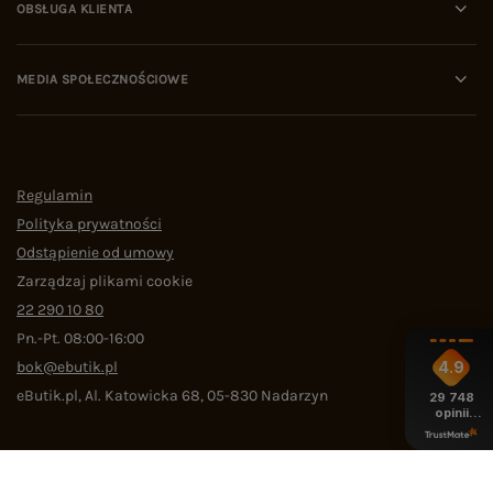
OBSŁUGA KLIENTA
MEDIA SPOŁECZNOŚCIOWE
Regulamin
Polityka prywatności
Odstąpienie od umowy
Zarządzaj plikami cookie
22 290 10 80
Pn.-Pt. 08:00-16:00
bok@ebutik.pl
4.9
eButik.pl
,
Al. Katowicka 68
,
05-830
Nadarzyn
29 748
opinii
z całego
okresu
W sklepie prezentujemy ceny brutto (z VAT).