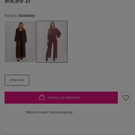
89,99 zł
Kolory
:
bordowy
One size
DODAJ DO KOSZYKA
Możesz kupić także poprzez: