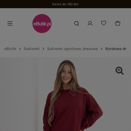
Zwrot do 100 dni
eButik
Sukienki
Sukienki sportowe, dresowe
Bordowa dres