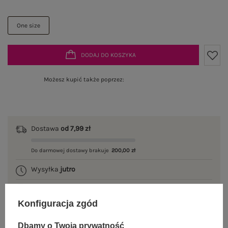
One size
DODAJ DO KOSZYKA
Możesz kupić także poprzez:
Dostawa
od 7,99 zł
Do darmowej dostawy brakuje
200,00 zł
Wysyłka
jutro
100 dni na zwrot
Konfiguracja zgód
Dbamy o Twoją prywatność