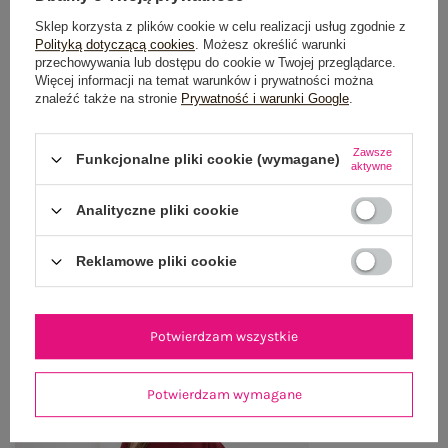
OPIS PRODUKTU
Sklep korzysta z plików cookie w celu realizacji usług zgodnie z
Polityką dotyczącą cookies
. Możesz określić warunki
przechowywania lub dostępu do cookie w Twojej przeglądarce.
GŁÓWNE PARAMETRY
Więcej informacji na temat warunków i prywatności można
znaleźć także na stronie
Prywatność i warunki Google
.
OPINIE O PRODUKCIE
(0)
Zawsze
WYSYŁKA I DOSTAWA
Funkcjonalne pliki cookie (wymagane)
aktywne
ZWROTY I REKLAMACJE
Analityczne pliki cookie
Reklamowe pliki cookie
OSTATNIO OGLĄDANE
Zobacz wszystko
Potwierdzam wszystkie
Potwierdzam wymagane