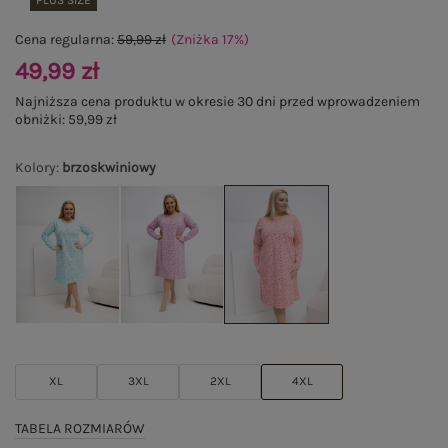
PLUS SIZE
Cena regularna:
59,99 zł
(Zniżka
17
%
)
49,99 zł
Najniższa cena produktu w okresie 30 dni przed wprowadzeniem
obniżki:
59,99 zł
Kolory
:
brzoskwiniowy
XL
3XL
2XL
4XL
TABELA ROZMIARÓW