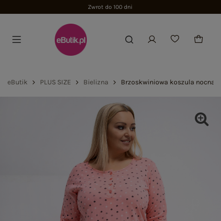
Zwrot do 100 dni
eButik
PLUS SIZE
Bielizna
Brzoskwiniowa koszula nocna pl