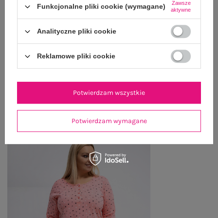
Zawsze
Funkcjonalne pliki cookie (wymagane)
aktywne
OPINIE O PRODUKCIE
(0)
Analityczne pliki cookie
WYSYŁKA I DOSTAWA
Reklamowe pliki cookie
ZWROTY I REKLAMACJE
Potwierdzam wszystkie
OSTATNIO OGLĄDANE
Zobacz wszystko
Potwierdzam wymagane