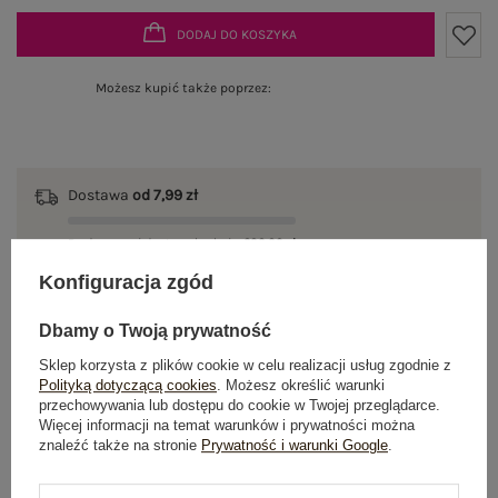
DODAJ DO KOSZYKA
Możesz kupić także poprzez:
Dostawa
od 7,99 zł
Do darmowej dostawy brakuje
200,00 zł
Konfiguracja zgód
Wysyłka
jutro
100 dni na zwrot
Dbamy o Twoją prywatność
Sklep korzysta z plików cookie w celu realizacji usług zgodnie z
Polityką dotyczącą cookies
. Możesz określić warunki
przechowywania lub dostępu do cookie w Twojej przeglądarce.
Więcej informacji na temat warunków i prywatności można
OPIS PRODUKTU
znaleźć także na stronie
Prywatność i warunki Google
.
GŁÓWNE PARAMETRY