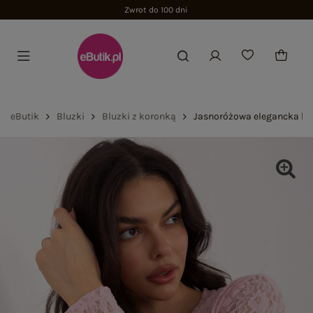
Zwrot do 100 dni
eButik
Bluzki
Bluzki z koronką
Jasnoróżowa elegancka blu