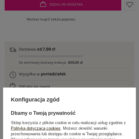
DODAJ DO KOSZYKA
Możesz kupić także poprzez:
Dostawa
od 7,99 zł
Do darmowej dostawy brakuje
200,00 zł
Wysyłka w
poniedziałek
100 dni na zwrot
Konfiguracja zgód
Dbamy o Twoją prywatność
OPIS PRODUKTU
Sklep korzysta z plików cookie w celu realizacji usług zgodnie z
Polityką dotyczącą cookies
. Możesz określić warunki
GŁÓWNE PARAMETRY
przechowywania lub dostępu do cookie w Twojej przeglądarce.