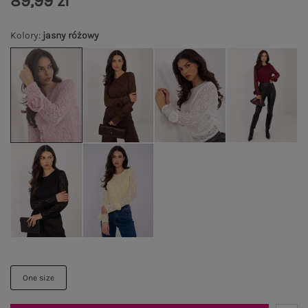
89,99 zł
Kolory
:
jasny różowy
One size