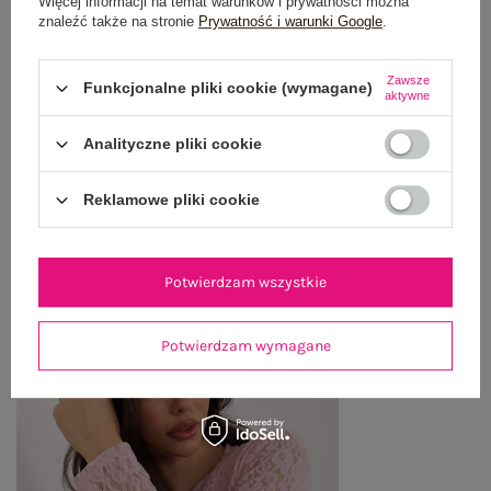
Więcej informacji na temat warunków i prywatności można
OPINIE O PRODUKCIE
(0)
znaleźć także na stronie
Prywatność i warunki Google
.
WYSYŁKA I DOSTAWA
Zawsze
Funkcjonalne pliki cookie (wymagane)
aktywne
ZWROTY I REKLAMACJE
Analityczne pliki cookie
Reklamowe pliki cookie
OSTATNIO OGLĄDANE
Zobacz wszystko
Potwierdzam wszystkie
Potwierdzam wymagane