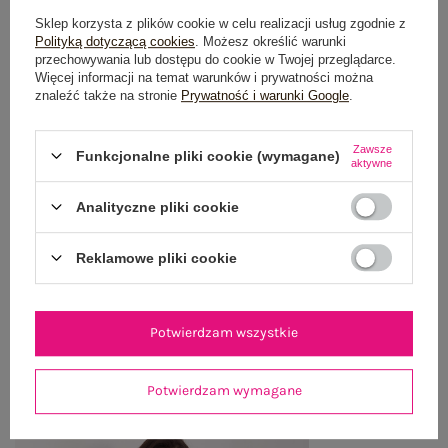
Sklep korzysta z plików cookie w celu realizacji usług zgodnie z
Polityką dotyczącą cookies
. Możesz określić warunki
przechowywania lub dostępu do cookie w Twojej przeglądarce.
Więcej informacji na temat warunków i prywatności można
OPIS PRODUKTU
znaleźć także na stronie
Prywatność i warunki Google
.
GŁÓWNE PARAMETRY
Zawsze
Funkcjonalne pliki cookie (wymagane)
aktywne
OPINIE O PRODUKCIE
(3)
Analityczne pliki cookie
WYSYŁKA I DOSTAWA
Reklamowe pliki cookie
ZWROTY I REKLAMACJE
Potwierdzam wszystkie
OSTATNIO OGLĄDANE
Zobacz wszystko
Potwierdzam wymagane