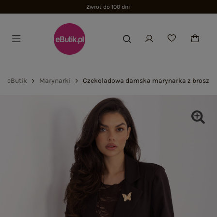
Zwrot do 100 dni
eButik
Marynarki
Czekoladowa damska marynarka z broszką