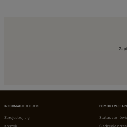
Zapi
INFORMACJE O BUTIK
POMOC I WSPAR
Zarejestruj się
Status zamówi
Koszyk
Śledzenie przes