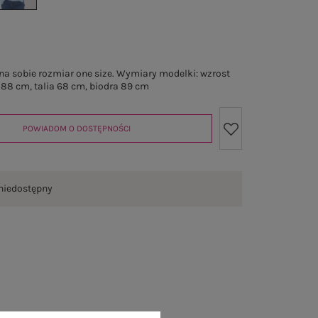
a sobie rozmiar one size. Wymiary modelki: wzrost
 88 cm, talia 68 cm, biodra 89 cm
POWIADOM O DOSTĘPNOŚCI
niedostępny