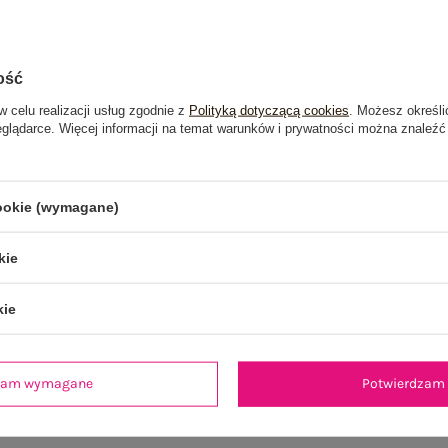
ość
w celu realizacji usług zgodnie z
Polityką dotyczącą cookies
. Możesz określi
eglądarce. Więcej informacji na temat warunków i prywatności można znaleźć
cookie (wymagane)
kie
kie
je
Opinie o produkcie
(0)
dzam wymagane
Potwierdzam 