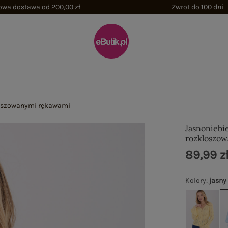
wa dostawa od 200,00 zł
Zwrot do 100 dni
kloszowanymi rękawami
Jasnoniebie
rozkloszo
89,99 z
Kolory
:
jasny