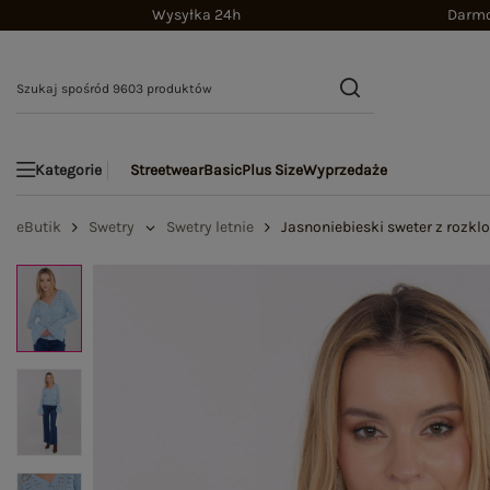
Wysyłka 24h
Darmo
Streetwear
Basic
Plus Size
Wyprzedaże
Kategorie
eButik
Swetry
Swetry letnie
Jasnoniebieski sweter z roz