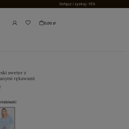
Dołącz i zyskaj -15%
0,00 zł
ski sweter z
wanymi rękawami
ł
 niebieski