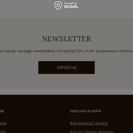
NEWSLETTER
sz się do naszego newslettera i otrzymaj 15% zniżki na pierwsze zamów
ZAPISZ SIĘ
CIE
OBSŁUGA KLIENTA
enia
Reklamacje | Zwroty
yłki
Koszty i formy dostawy