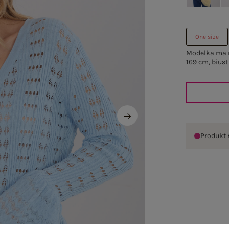
One size
Modelka ma n
169 cm, biust
Produkt 