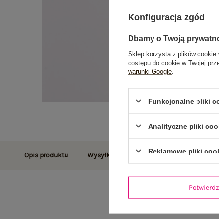
Konfiguracja zgód
Dbamy o Twoją prywatn
Sklep korzysta z plików cookie 
dostępu do cookie w Twojej prz
warunki Google
.
Funkcjonalne pliki 
Analityczne pliki coo
Reklamowe pliki coo
Opis produktu
Wysyłka i dostawa
Zwroty i reklamac
Potwier