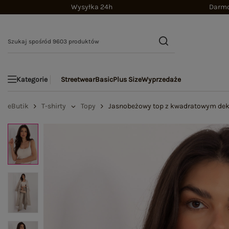
Wysyłka 24h
Darmo
Streetwear
Basic
Plus Size
Wyprzedaże
Kategorie
eButik
T-shirty
Topy
Jasnobeżowy top z kwadratowym de