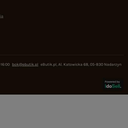
ia
-16:00
bok@ebutik.pl
eButik.pl
,
Al. Katowicka 68
,
05-830
Nadarzyn