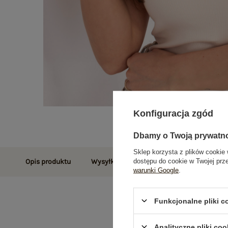
Konfiguracja zgód
Dbamy o Twoją prywatn
Sklep korzysta z plików cookie 
dostępu do cookie w Twojej prz
Opis produktu
Wysyłka i dostawa
Zwroty i reklamac
warunki Google
.
Funkcjonalne pliki 
Analityczne pliki coo