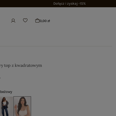
Dołącz i zyskaj -15%
0,00 zł
wy top z kwadratowym
ł
 beżowy