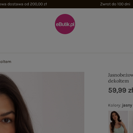
wa dostawa od 200,00 zł
Zwrot do 100 dni
koltem
Jasnobeżo
dekoltem
59,99 z
Kolory
:
jasny