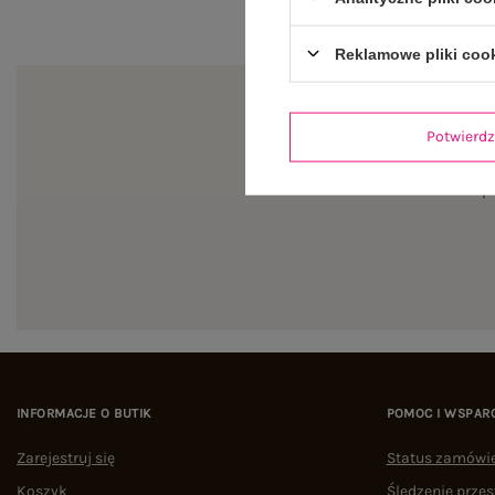
Reklamowe pliki coo
Potwier
Zapi
INFORMACJE O BUTIK
POMOC I WSPAR
Zarejestruj się
Status zamówi
Koszyk
Śledzenie przes