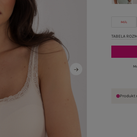
M/L
TABELA ROZ
Mo
Produkt 