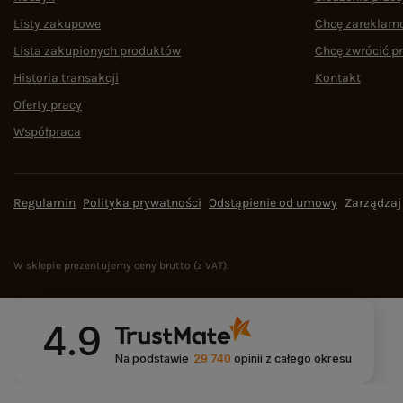
Listy zakupowe
Chcę zareklam
Lista zakupionych produktów
Chcę zwrócić p
Historia transakcji
Kontakt
Oferty pracy
Współpraca
Regulamin
Polityka prywatności
Odstąpienie od umowy
Zarządzaj
W sklepie prezentujemy ceny brutto (z VAT).
4.9
Na podstawie
29 740
opinii
z całego okresu