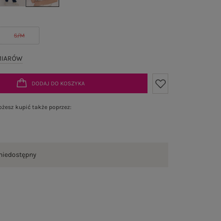
S/M
MIARÓW
DODAJ DO KOSZYKA
żesz kupić także poprzez:
niedostępny