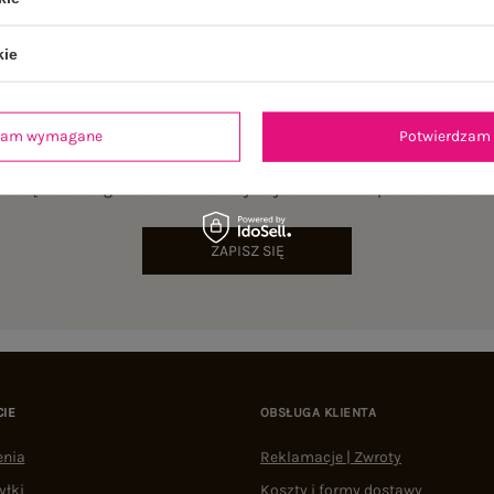
kie
dzam wymagane
Potwierdzam 
NEWSLETTER
sz się do naszego newslettera i otrzymaj 15% zniżki na pierwsze zamów
ZAPISZ SIĘ
CIE
OBSŁUGA KLIENTA
enia
Reklamacje | Zwroty
yłki
Koszty i formy dostawy