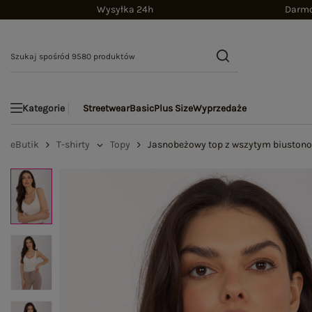
Wysyłka 24h
Darmo
Streetwear
Basic
Plus Size
Wyprzedaże
Kategorie
eButik
T-shirty
Topy
Jasnobeżowy top z wszytym biuston