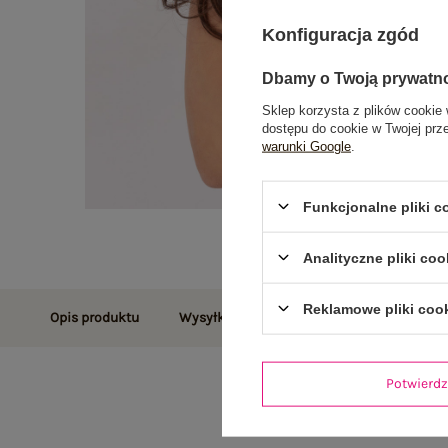
Konfiguracja zgód
Dbamy o Twoją prywatn
Sklep korzysta z plików cookie 
dostępu do cookie w Twojej prz
warunki Google
.
Funkcjonalne pliki 
Analityczne pliki coo
Reklamowe pliki coo
Opis produktu
Wysyłka i dostawa
Zwroty i reklamac
Potwier