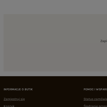
Zapi
INFORMACJE O BUTIK
POMOC I WSPAR
Zarejestruj się
Status zamówi
Koszyk
Śledzenie przes