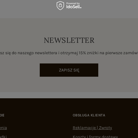
NEWSLETTER
sz się do naszego newslettera i otrzymaj 15% zniżki na pierwsze zamów
ZAPISZ SIĘ
CIE
OBSŁUGA KLIENTA
enia
Reklamacje | Zwroty
yłki
Koszty i formy dostawy