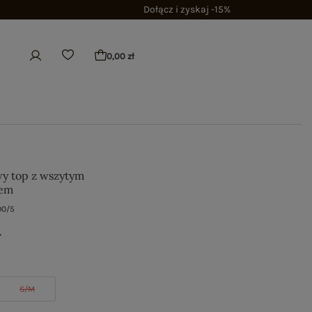
Dołącz i zyskaj -15%
0,00 zł
y top z wszytym
zem
00/5
ł
S/M