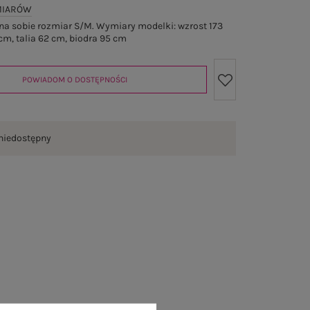
MIARÓW
a sobie rozmiar S/M. Wymiary modelki: wzrost 173
cm, talia 62 cm, biodra 95 cm
POWIADOM O DOSTĘPNOŚCI
niedostępny