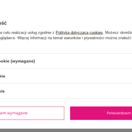
ość
w celu realizacji usług zgodnie z
Polityką dotyczącą cookies
. Możesz określi
eglądarce. Więcej informacji na temat warunków i prywatności można znaleźć
cookie (wymagane)
kie
kie
je
Opinie o produkcie
(1)
dzam wymagane
Potwierdzam 