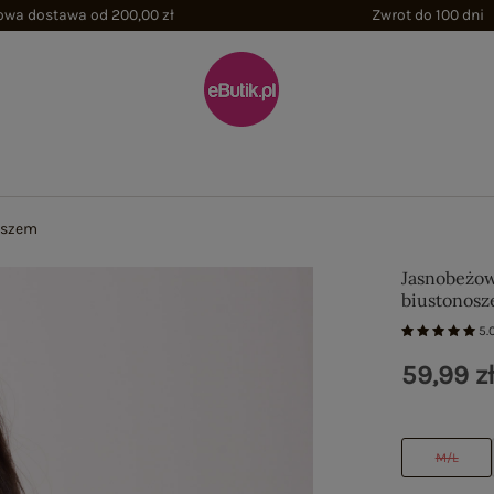
wa dostawa od 200,00 zł
Zwrot do 100 dni
oszem
Jasnobeżow
biustonos
5.
59,99 z
M/L