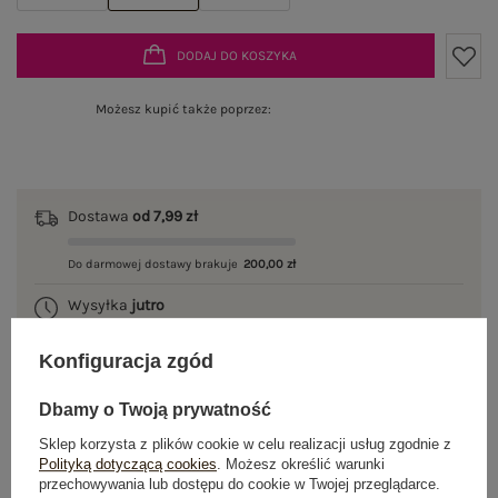
DODAJ DO KOSZYKA
Możesz kupić także poprzez:
Dostawa
od 7,99 zł
Do darmowej dostawy brakuje
200,00 zł
Wysyłka
jutro
100 dni na zwrot
Konfiguracja zgód
Dbamy o Twoją prywatność
Sklep korzysta z plików cookie w celu realizacji usług zgodnie z
OPIS PRODUKTU
Polityką dotyczącą cookies
. Możesz określić warunki
przechowywania lub dostępu do cookie w Twojej przeglądarce.