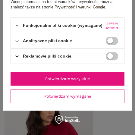
GŁÓWNE PARAMETRY
Więcej informacji na temat warunków i prywatności można
znaleźć także na stronie
Prywatność i warunki Google
.
OPINIE O PRODUKCIE
(1)
Zawsze
Funkcjonalne pliki cookie (wymagane)
aktywne
WYSYŁKA I DOSTAWA
Analityczne pliki cookie
ZWROTY I REKLAMACJE
Reklamowe pliki cookie
OSTATNIO OGLĄDANE
Zobacz wszystko
Potwierdzam wszystkie
Potwierdzam wymagane