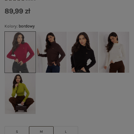
89,99 zł
Kolory
:
bordowy
S
M
L