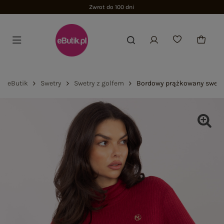
Zwrot do 100 dni
eButik
Swetry
Swetry z golfem
Bordowy prążkowany sweter