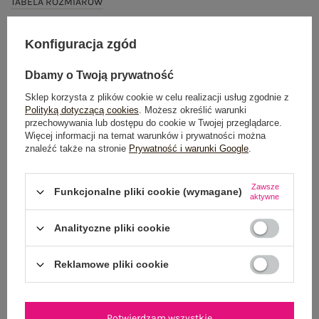
TABELA ROZMIARÓW
DODAJ DO KOSZYKA
Konfiguracja zgód
Możesz kupić także poprzez:
Dbamy o Twoją prywatność
Sklep korzysta z plików cookie w celu realizacji usług zgodnie z
Polityką dotyczącą cookies
. Możesz określić warunki
przechowywania lub dostępu do cookie w Twojej przeglądarce.
Więcej informacji na temat warunków i prywatności można
Dostawa
od 7,99 zł
znaleźć także na stronie
Prywatność i warunki Google
.
Do darmowej dostawy brakuje
200,00 zł
Zawsze
Funkcjonalne pliki cookie (wymagane)
Wysyłka w
poniedziałek
aktywne
100 dni na zwrot
Analityczne pliki cookie
Reklamowe pliki cookie
OPIS PRODUKTU
Potwierdzam wszystkie