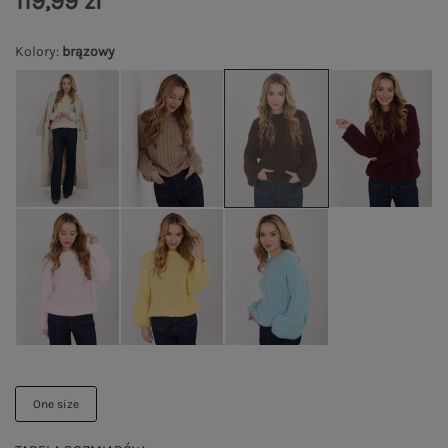
119,99 zł
Kolory
:
brązowy
One size