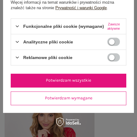
Więcej informacji na temat warunków i prywatności można
GŁÓWNE PARAMETRY
znaleźć także na stronie
Prywatność i warunki Google
.
OPINIE O PRODUKCIE
(0)
Zawsze
Funkcjonalne pliki cookie (wymagane)
aktywne
WYSYŁKA I DOSTAWA
Analityczne pliki cookie
ZWROTY I REKLAMACJE
Reklamowe pliki cookie
OSTATNIO OGLĄDANE
Zobacz wszystko
Potwierdzam wszystkie
Potwierdzam wymagane