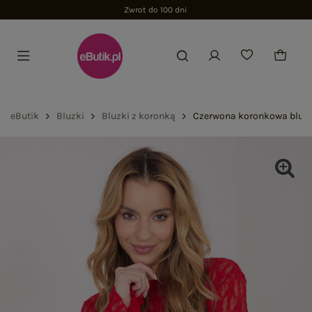
o 100 dni
eButik
Bluzki
Bluzki z koronką
Czerwona koronkowa bluz