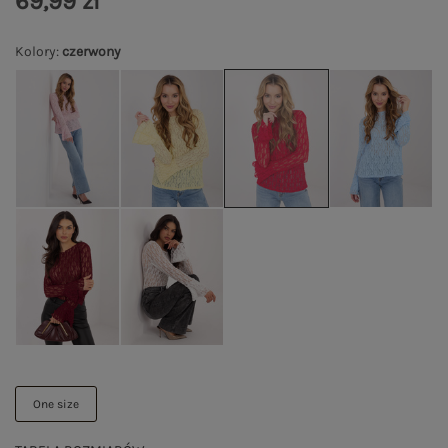
69,99 zł
Kolory
:
czerwony
One size