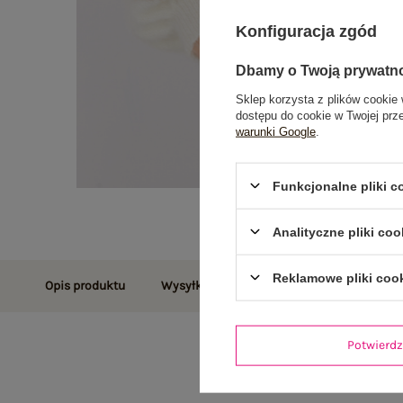
Konfiguracja zgód
Dbamy o Twoją prywatn
Sklep korzysta z plików cookie 
dostępu do cookie w Twojej prz
warunki Google
.
Funkcjonalne pliki 
Analityczne pliki coo
Reklamowe pliki coo
Opis produktu
Wysyłka i dostawa
Zwroty i reklamac
Potwier