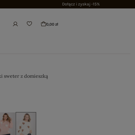
Dołącz i zyskaj -15%
0,00 zł
i sweter z domieszką