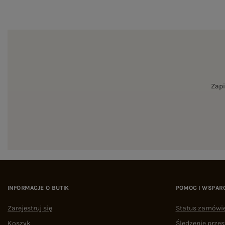
Zapi
INFORMACJE O BUTIK
POMOC I WSPAR
Zarejestruj się
Status zamówi
Koszyk
Śledzenie przes