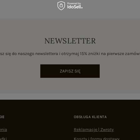
NEWSLETTER
sz się do naszego newslettera i otrzymaj 15% zniżki na pierwsze zamów
ZAPISZ SIĘ
CIE
OBSŁUGA KLIENTA
enia
Reklamacje | Zwroty
yłki
Koszty i formy dostawy