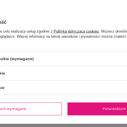
ość
w celu realizacji usług zgodnie z
Polityką dotyczącą cookies
. Możesz określi
eglądarce. Więcej informacji na temat warunków i prywatności można znaleźć
cookie (wymagane)
kie
kie
je
Opinie o produkcie
(0)
dzam wymagane
Potwierdzam 