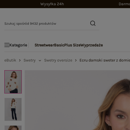
Wysyłka 24h
Darmo
Streetwear
Basic
Plus Size
Wyprzedaże
Kategorie
eButik
Swetry
Swetry oversize
Ecru damski sweter z dom