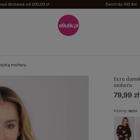
wa dostawa od 200,00 zł
Zwrot do 100 dni
ieszką moheru
Ecru damsk
moheru
79,99 zł
Kolory
:
ecru