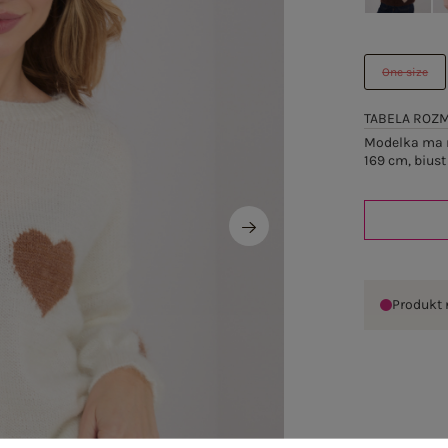
One size
TABELA ROZ
Modelka ma n
169 cm, biust
Produkt 