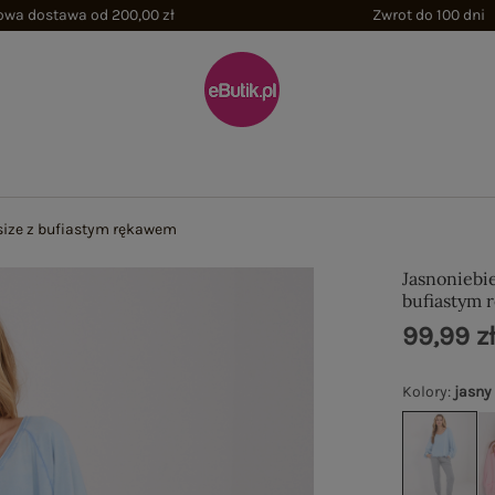
wa dostawa od 200,00 zł
Zwrot do 100 dni
size z bufiastym rękawem
Jasnoniebie
bufiastym
99,99 z
Kolory
:
jasny