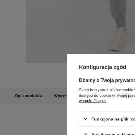
Konfiguracja zgód
Dbamy o Twoją prywatn
Sklep korzysta z plików cookie 
dostępu do cookie w Twojej prz
Opis produktu
Wysyłka i dostawa
Zwroty i reklamac
warunki Google
.
Funkcjonalne pliki 
Analityczne pliki coo