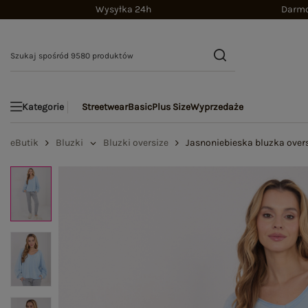
Wysyłka 24h
Darmo
Streetwear
Basic
Plus Size
Wyprzedaże
Kategorie
eButik
Bluzki
Bluzki oversize
Jasnoniebieska bluzka over