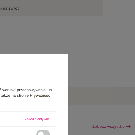
ni na zwrot
ć warunki przechowywania lub
 także na stronie
Prywatność i
Zawsze aktywne
Zobacz wszystko