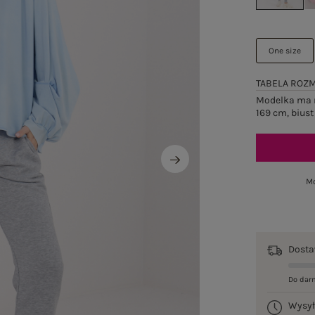
One size
TABELA ROZ
Modelka ma n
169 cm, biust
Mo
Dost
Do dar
Wysy