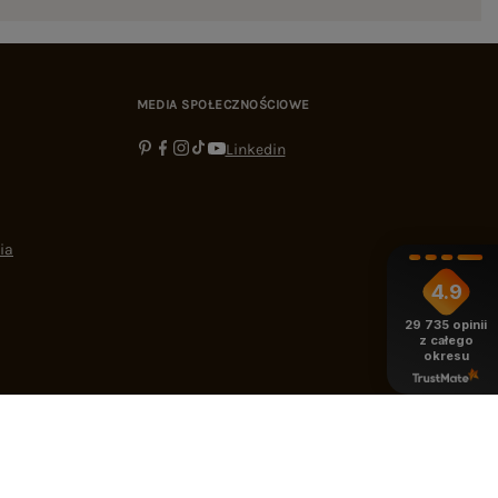
MEDIA SPOŁECZNOŚCIOWE
Linkedin
ia
4.9
29 735
opinii
z całego
okresu
-16:00
bok@ebutik.pl
eButik.pl
,
Al. Katowicka 68
,
05-830
Nadarzyn