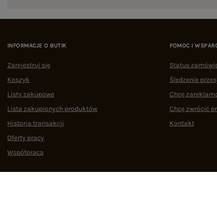
INFORMACJE O BUTIK
POMOC I WSPAR
Zarejestruj się
Status zamówi
Koszyk
Śledzenie przes
Listy zakupowe
Chcę zareklam
Lista zakupionych produktów
Chcę zwrócić p
Historia transakcji
Kontakt
Oferty pracy
Współpraca
Regulamin
Polityka prywatności
Odstąpienie od umowy
Zarządzaj