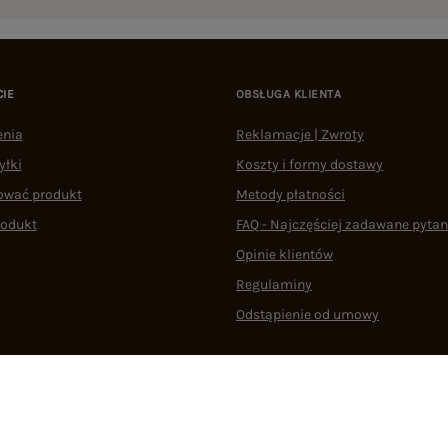
CIE
OBSŁUGA KLIENTA
enia
Reklamacje | Zwroty
yłki
Koszty i formy dostawy
ować produkt
Metody płatności
rodukt
FAQ - Najczęściej zadawane pytan
Opinie klientów
Regulaminy
Odstąpienie od umowy
 plikami cookie
22 290 10 80
Pn.-Pt. 08:00