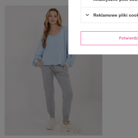
Reklamowe pliki coo
Potwier