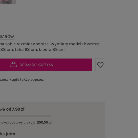
MIARÓW
a sobie rozmiar one size. Wymiary modelki: wzrost
 88 cm, talia 68 cm, biodra 89 cm
DODAJ DO KOSZYKA
żesz kupić także poprzez:
awa
od 7,99 zł
mowej dostawy brakuje
200,00 zł
łka
jutro