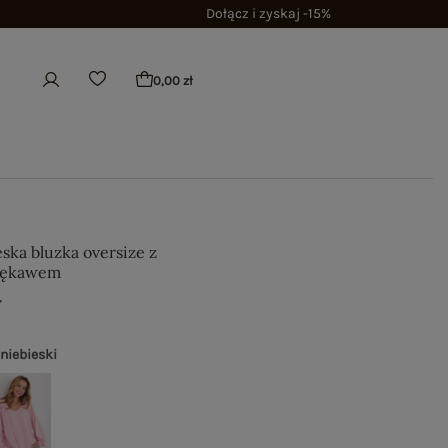
Dołącz i zyskaj -15%
0,00 zł
ska bluzka oversize z
 rękawem
ł
 niebieski