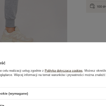
100 d
ość
w celu realizacji usług zgodnie z
Polityką dotyczącą cookies
. Możesz określi
eglądarce. Więcej informacji na temat warunków i prywatności można znaleźć
je
Opinie o produkcie
(0)
cookie (wymagane)
OSTATNIO OGLĄDANE
kie