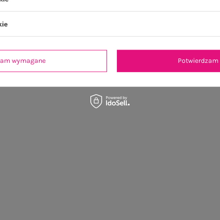
kie
dzam wymagane
Potwierdzam 