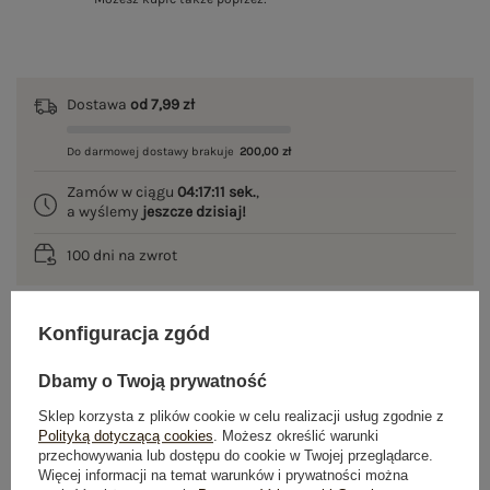
Dostawa
od 7,99 zł
Do darmowej dostawy brakuje
200,00 zł
Zamów w ciągu
04:17:10 sek.
,
a wyślemy
jeszcze dzisiaj!
100 dni na zwrot
Konfiguracja zgód
OPIS PRODUKTU
Dbamy o Twoją prywatność
GŁÓWNE PARAMETRY
Sklep korzysta z plików cookie w celu realizacji usług zgodnie z
Polityką dotyczącą cookies
. Możesz określić warunki
przechowywania lub dostępu do cookie w Twojej przeglądarce.
OPINIE O PRODUKCIE
(6)
Więcej informacji na temat warunków i prywatności można