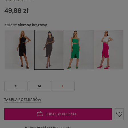
49,99 zł
Kolory
:
ciemny brązowy
S
M
L
TABELA ROZMIARÓW
DODAJ DO KOSZYKA
Możesz kupić także poprzez: