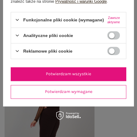
znaleźć także na stronie
Prywatność i warunki Google
.
WYSYŁKA I DOSTAWA
Zawsze
ZWROTY I REKLAMACJE
Funkcjonalne pliki cookie (wymagane)
aktywne
Analityczne pliki cookie
OSTATNIO OGLĄDANE
Reklamowe pliki cookie
Zobacz wszystko
Potwierdzam wszystkie
Potwierdzam wymagane