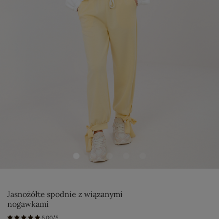
Jasnożółte spodnie z wiązanymi
nogawkami
5.00/5