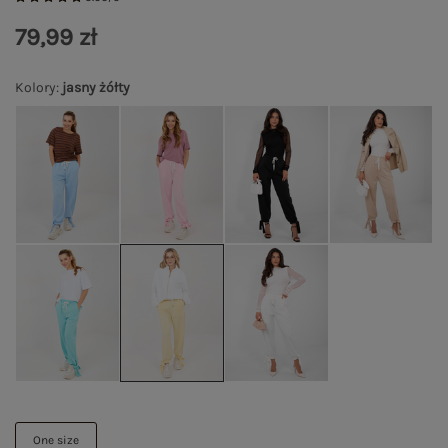
79,99 zł
Kolory
:
jasny żółty
One size