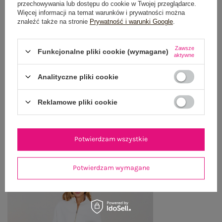
przechowywania lub dostępu do cookie w Twojej przeglądarce.
Więcej informacji na temat warunków i prywatności można
znaleźć także na stronie
Prywatność i warunki Google
.
GŁÓWNE PARAMETRY
OPINIE O PRODUKCIE
(1)
Zawsze
Funkcjonalne pliki cookie (wymagane)
aktywne
WYSYŁKA I DOSTAWA
Analityczne pliki cookie
ZWROTY I REKLAMACJE
Reklamowe pliki cookie
OSTATNIO OGLĄDANE
Potwierdzam wszystkie
Zobacz wszystko
Potwierdzam wymagane