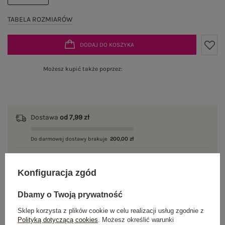
TABELA ROZMIARÓW
DODAJ DO KOSZYKA
Możesz kupić także poprzez:
Dostawa
od 7,99 zł
Do darmowej dostawy brakuje
200,00 zł
Wysyłka w
poniedziałek
Konfiguracja zgód
100 dni na zwrot
Dbamy o Twoją prywatność
Sklep korzysta z plików cookie w celu realizacji usług zgodnie z
Polityką dotyczącą cookies
. Możesz określić warunki
OPIS PRODUKTU