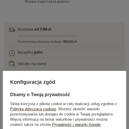
Możesz kupić także poprzez:
Dostawa
od 7,99 zł
Do darmowej dostawy brakuje
200,00 zł
Wysyłka
jutro
100 dni na zwrot
Konfiguracja zgód
OPIS PRODUKTU
Dbamy o Twoją prywatność
GŁÓWNE PARAMETRY
Sklep korzysta z plików cookie w celu realizacji usług zgodnie z
Polityką dotyczącą cookies
. Możesz określić warunki
przechowywania lub dostępu do cookie w Twojej przeglądarce.
OPINIE O PRODUKCIE
(1)
Więcej informacji na temat warunków i prywatności można
znaleźć także na stronie
Prywatność i warunki Google
.