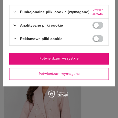
WYSYŁKA I DOSTAWA
Zawsze
Funkcjonalne pliki cookie (wymagane)
ZWROTY I REKLAMACJE
aktywne
Analityczne pliki cookie
OSTATNIO OGLĄDANE
Reklamowe pliki cookie
Zobacz wszystko
Potwierdzam wszystkie
Potwierdzam wymagane