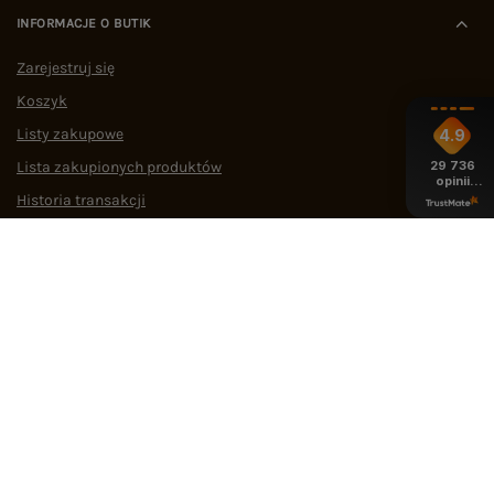
INFORMACJE O BUTIK
Zarejestruj się
Koszyk
Listy zakupowe
4.9
29 736
Lista zakupionych produktów
opinii
z całego
Historia transakcji
okresu
Oferty pracy
Współpraca
POMOC I WSPARCIE
OBSŁUGA KLIENTA
MEDIA SPOŁECZNOŚCIOWE