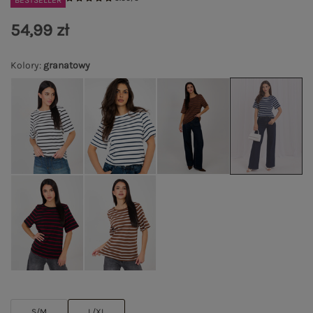
BESTSELLER
54,99 zł
Kolory
:
granatowy
S/M
L/XL