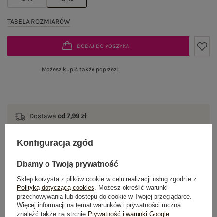
TABELA ROZMIARÓW
DODAJ DO KOSZYKA
Możesz kupić także poprzez:
Dostawa
od 7,99 zł
Do darmowej dostawy brakuje
200,00 zł
Konfiguracja zgód
Zamów w ciągu
04:49:34 sek.
,
a wyślemy
jeszcze dzisiaj!
Dbamy o Twoją prywatność
Sklep korzysta z plików cookie w celu realizacji usług zgodnie z
100 dni na zwrot
Polityką dotyczącą cookies
. Możesz określić warunki
przechowywania lub dostępu do cookie w Twojej przeglądarce.
Więcej informacji na temat warunków i prywatności można
znaleźć także na stronie
Prywatność i warunki Google
.