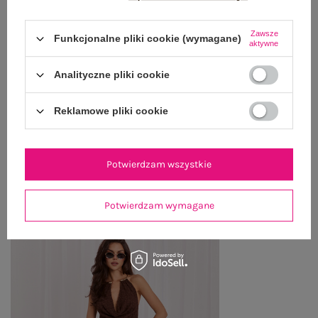
OPIS PRODUKTU
Zawsze
Funkcjonalne pliki cookie (wymagane)
aktywne
GŁÓWNE PARAMETRY
Analityczne pliki cookie
OPINIE O PRODUKCIE
(1)
Reklamowe pliki cookie
WYSYŁKA I DOSTAWA
ZWROTY I REKLAMACJE
Potwierdzam wszystkie
PRODUKTY ZE STYLIZACJI
Potwierdzam wymagane