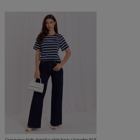
Granatowo-biały damski t-shirt basic z bawełny RUE