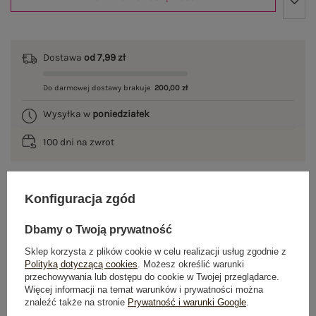
Dostawa
od 7,99 zł
Do darmowej dostawy brakuje
200,00 zł
Wysyłka w
poniedziałek
100 dni na zwrot
Konfiguracja zgód
OPIS PRODUKTU
Dbamy o Twoją prywatność
GŁÓWNE PARAMETRY
Sklep korzysta z plików cookie w celu realizacji usług zgodnie z
Polityką dotyczącą cookies
. Możesz określić warunki
OPINIE O PRODUKCIE
(1)
przechowywania lub dostępu do cookie w Twojej przeglądarce.
Więcej informacji na temat warunków i prywatności można
znaleźć także na stronie
Prywatność i warunki Google
.
WYSYŁKA I DOSTAWA