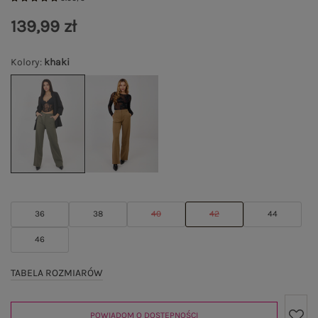
139,99 zł
Kolory
:
khaki
36
38
40
42
44
46
TABELA ROZMIARÓW
POWIADOM O DOSTĘPNOŚCI