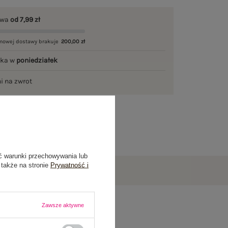
awa
od 7,99 zł
mowej dostawy brakuje
200,00 zł
łka w
poniedziałek
ni na zwrot
ć warunki przechowywania lub
 także na stronie
Prywatność i
Zawsze aktywne