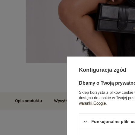
Konfiguracja zgód
Dbamy o Twoją prywatn
Sklep korzysta z plików cookie 
dostępu do cookie w Twojej prz
Opis produktu
Wysyłka i dostawa
Zwroty i reklamac
warunki Google
.
Funkcjonalne pliki 