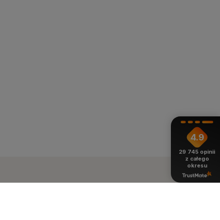
4.9
29 745
opinii
z całego
okresu
ienie