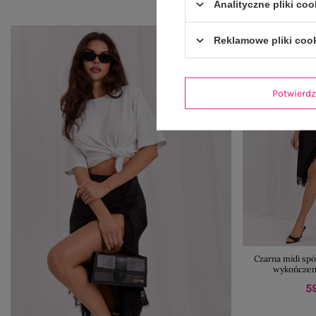
Analityczne pliki coo
Reklamowe pliki coo
Potwier
Czarna midi sp
wykończen
59