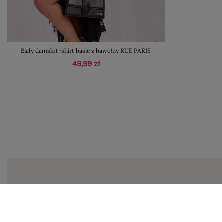
Biały damski t-shirt basic z bawełny RUE PARIS
49,99 zł
Zapi