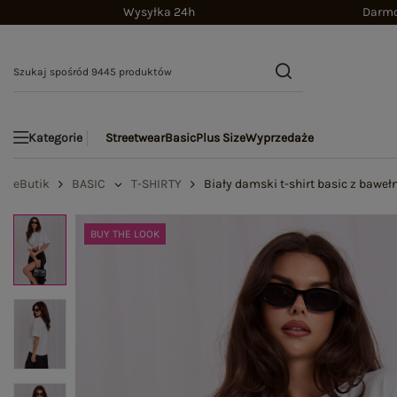
Wysyłka 24h
Darmo
Streetwear
Basic
Plus Size
Wyprzedaże
Kategorie
eButik
BASIC
T-SHIRTY
Biały damski t-shirt basic z bawe
BUY THE LOOK