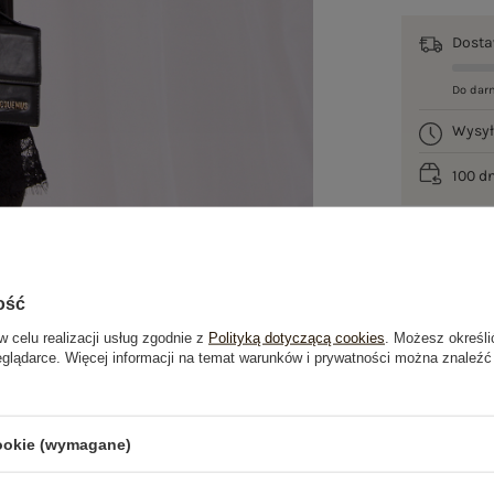
Dost
Do dar
Wysy
100 d
ość
w celu realizacji usług zgodnie z
Polityką dotyczącą cookies
. Możesz określi
eglądarce. Więcej informacji na temat warunków i prywatności można znaleźć
je
Opinie o produkcie
(4)
cookie (wymagane)
PRODUKTY ZE STYLIZACJI