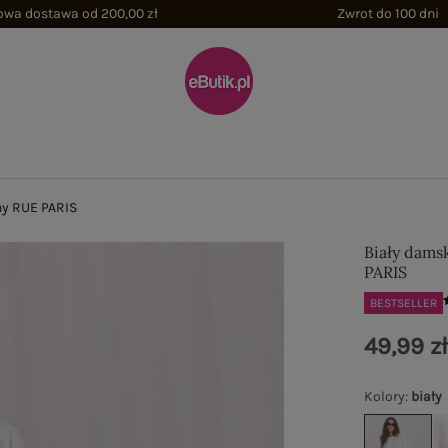
wa dostawa od 200,00 zł
Zwrot do 100 dni
łny RUE PARIS
Biały damsk
PARIS
BESTSELLER
49,99 z
Kolory
:
biały