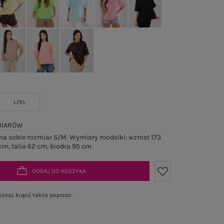
L/XL
MIARÓW
a sobie rozmiar S/M. Wymiary modelki: wzrost 173
cm, talia 62 cm, biodra 95 cm
DODAJ DO KOSZYKA
żesz kupić także poprzez: