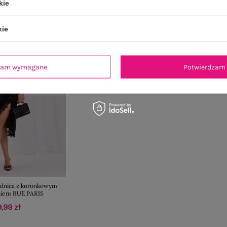
kie
kie
dzam wymagane
Potwierdzam 
ódnica z koronkowym
iem RUE PARIS
,99 zł