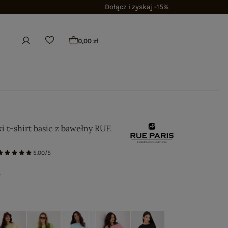
Dołącz i zyskaj -15%
0,00 zł
i t-shirt basic z bawełny RUE
5.00/5
ł