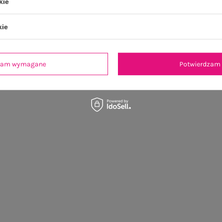
kie
kie
dzam wymagane
Potwierdzam 