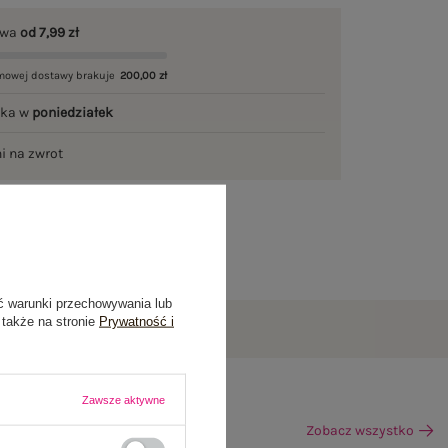
awa
od 7,99 zł
mowej dostawy brakuje
200,00 zł
łka w
poniedziałek
ni na zwrot
ć warunki przechowywania lub
 także na stronie
Prywatność i
Zawsze aktywne
Zobacz wszystko