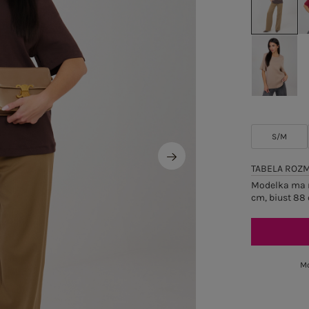
S/M
TABELA ROZ
Modelka ma n
cm, biust 88 
Mo