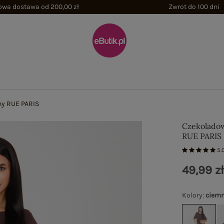
wa dostawa od 200,00 zł
Zwrot do 100 dni
ny RUE PARIS
Czekoladow
RUE PARIS
5.
49,99 z
Kolory
:
ciemn