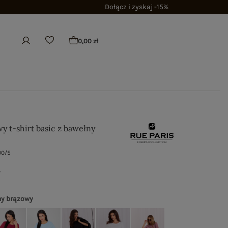
Dołącz i zyskaj -15%
0,00 zł
y t-shirt basic z bawełny
00/5
ł
y brązowy