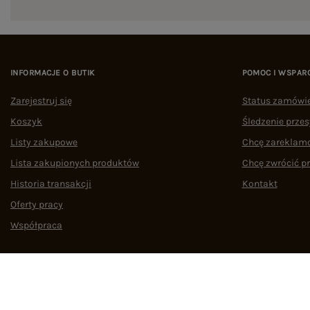
INFORMACJE O BUTIK
POMOC I WSPAR
Zarejestruj się
Status zamówi
Koszyk
Śledzenie przes
Listy zakupowe
Chcę zareklam
Lista zakupionych produktów
Chcę zwrócić p
Historia transakcji
Kontakt
Oferty pracy
Współpraca
Regulamin
Polityka prywatności
Odstąpienie od umowy
Zarządzaj