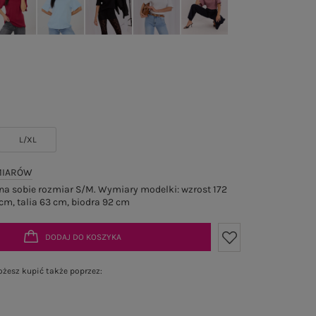
L/XL
MIARÓW
a sobie rozmiar S/M. Wymiary modelki: wzrost 172
cm, talia 63 cm, biodra 92 cm
DODAJ DO KOSZYKA
żesz kupić także poprzez: