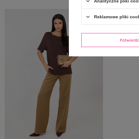
Analityczne pliki coo
Reklamowe pliki coo
Potwier