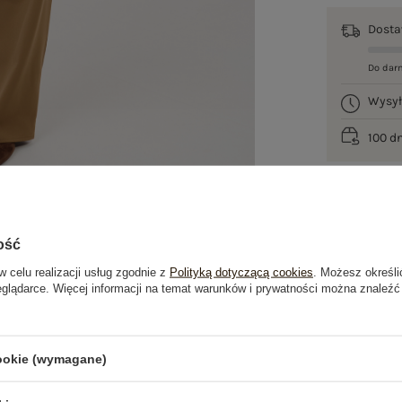
Dost
Do dar
Wysy
100 d
ość
w celu realizacji usług zgodnie z
Polityką dotyczącą cookies
. Możesz określi
eglądarce. Więcej informacji na temat warunków i prywatności można znaleźć
je
Opinie o produkcie
(1)
cookie (wymagane)
OSTATNIO OGLĄDANE