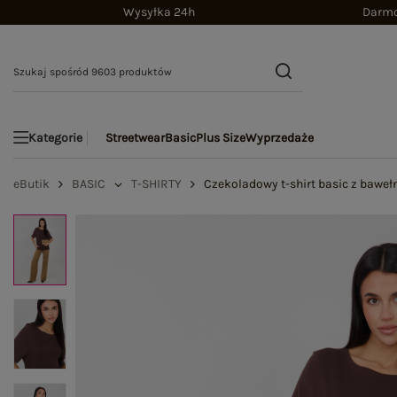
Wysyłka 24h
Darmo
Streetwear
Basic
Plus Size
Wyprzedaże
Kategorie
eButik
BASIC
T-SHIRTY
Czekoladowy t-shirt basic z baweł