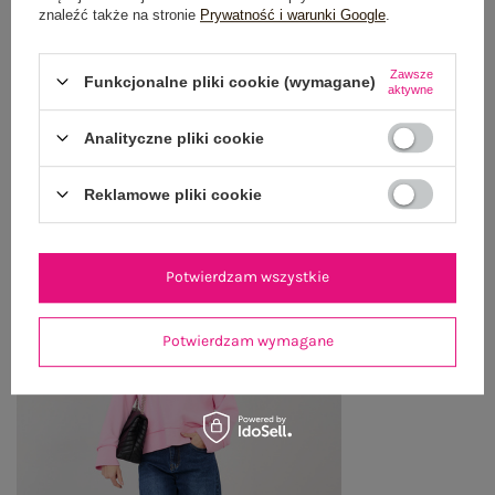
znaleźć także na stronie
Prywatność i warunki Google
.
WYSYŁKA I DOSTAWA
Zawsze
Funkcjonalne pliki cookie (wymagane)
aktywne
ZWROTY I REKLAMACJE
Analityczne pliki cookie
OSTATNIO OGLĄDANE
Reklamowe pliki cookie
Zobacz wszystko
Potwierdzam wszystkie
Potwierdzam wymagane