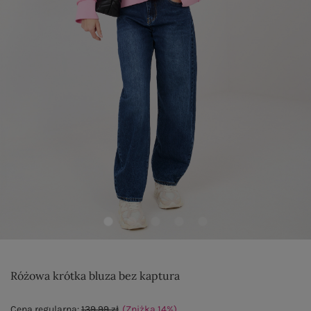
Różowa krótka bluza bez kaptura
Cena regularna:
139,99 zł
(Zniżka
14
%
)