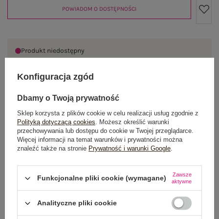
POWIADOM O DOSTĘPNOŚCI
Produkt niedostępny
Konfiguracja zgód
OPIS PRODUKTU
Dbamy o Twoją prywatność
Sklep korzysta z plików cookie w celu realizacji usług zgodnie z
GŁÓWNE PARAMETRY
Polityką dotyczącą cookies
. Możesz określić warunki
przechowywania lub dostępu do cookie w Twojej przeglądarce.
Więcej informacji na temat warunków i prywatności można
OPINIE O PRODUKCIE
(0)
znaleźć także na stronie
Prywatność i warunki Google
.
WYSYŁKA I DOSTAWA
Zawsze
Funkcjonalne pliki cookie (wymagane)
aktywne
ZWROTY I REKLAMACJE
Analityczne pliki cookie