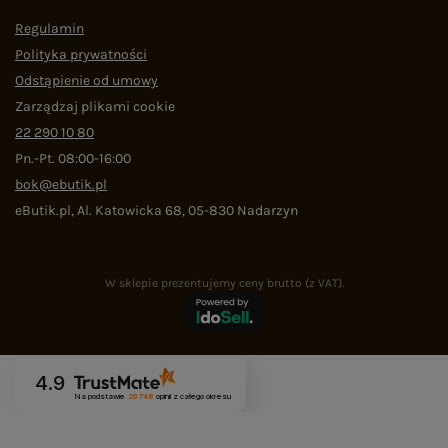
Regulamin
Polityka prywatności
Odstąpienie od umowy
Zarządzaj plikami cookie
22 290 10 80
Pn.-Pt. 08:00-16:00
bok@ebutik.pl
eButik.pl
,
Al. Katowicka 68
,
05-830
Nadarzyn
W sklepie prezentujemy ceny brutto (z VAT).
4.9
Na podstawie
29 748
opinii
z całego okresu