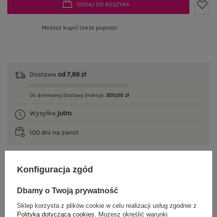
DODAJ DO KOSZYKA
Możesz kupić także poprzez:
Dostawa
od 7,99 zł
Do darmowej dostawy brakuje
200,00 zł
Wysyłka
jutro
100 dni na zwrot
Konfiguracja zgód
OPIS PRODUKTU
Dbamy o Twoją prywatność
GŁÓWNE PARAMETRY
Sklep korzysta z plików cookie w celu realizacji usług zgodnie z
Polityką dotyczącą cookies
. Możesz określić warunki