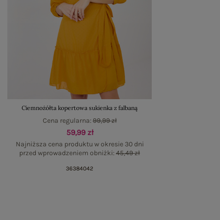
Ciemnożółta kopertowa sukienka z falbaną
Cena regularna:
99,99 zł
59,99 zł
Najniższa cena produktu w okresie 30 dni
przed wprowadzeniem obniżki:
45,49 zł
36
38
40
42