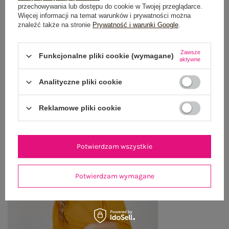
OPINIE O PRODUKCIE
(0)
przechowywania lub dostępu do cookie w Twojej przeglądarce.
Więcej informacji na temat warunków i prywatności można
znaleźć także na stronie
Prywatność i warunki Google
.
WYSYŁKA I DOSTAWA
Zawsze
ZWROTY I REKLAMACJE
Funkcjonalne pliki cookie (wymagane)
aktywne
Analityczne pliki cookie
OSTATNIO OGLĄDANE
Reklamowe pliki cookie
Zobacz wszystko
Potwierdzam wszystkie
Potwierdzam wymagane