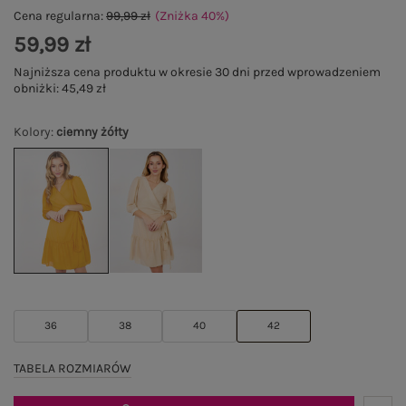
Cena regularna:
99,99 zł
(Zniżka
40
%
)
59,99 zł
Najniższa cena produktu w okresie 30 dni przed wprowadzeniem
obniżki:
45,49 zł
Kolory
:
ciemny żółty
36
38
40
42
TABELA ROZMIARÓW