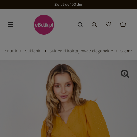
Zwrot do 100 dni
eButik
Sukienki
Sukienki koktajlowe / eleganckie
Ciemnoż