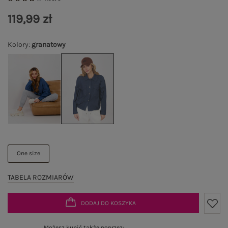
119,99 zł
Kolory
:
granatowy
One size
TABELA ROZMIARÓW
DODAJ DO KOSZYKA
Możesz kupić także poprzez: