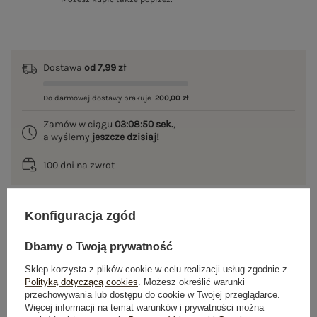
Dostawa
od 7,99 zł
Do darmowej dostawy brakuje
200,00 zł
Zamów w ciągu
03:08:50 sek.
,
a wyślemy
jeszcze dzisiaj!
100 dni na zwrot
Konfiguracja zgód
OPIS PRODUKTU
Dbamy o Twoją prywatność
GŁÓWNE PARAMETRY
Sklep korzysta z plików cookie w celu realizacji usług zgodnie z
Polityką dotyczącą cookies
. Możesz określić warunki
przechowywania lub dostępu do cookie w Twojej przeglądarce.
OPINIE O PRODUKCIE
(1)
Więcej informacji na temat warunków i prywatności można