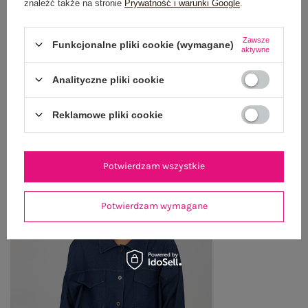
znaleźć także na stronie
Prywatność i warunki Google
.
WYSYŁKA I DOSTAWA
Zawsze
ZWROTY I REKLAMACJE
Funkcjonalne pliki cookie (wymagane)
aktywne
Analityczne pliki cookie
OSTATNIO OGLĄDANE
Reklamowe pliki cookie
Zobacz wszystko
Potwierdzam wszystkie
Potwierdzam wymagane