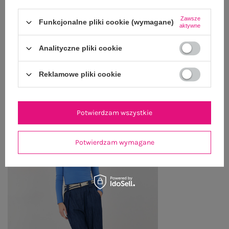
WYSYŁKA I DOSTAWA
Zawsze
Funkcjonalne pliki cookie (wymagane)
aktywne
ZWROTY I REKLAMACJE
Analityczne pliki cookie
OSTATNIO OGLĄDANE
Reklamowe pliki cookie
Zobacz wszystko
Potwierdzam wszystkie
Potwierdzam wymagane