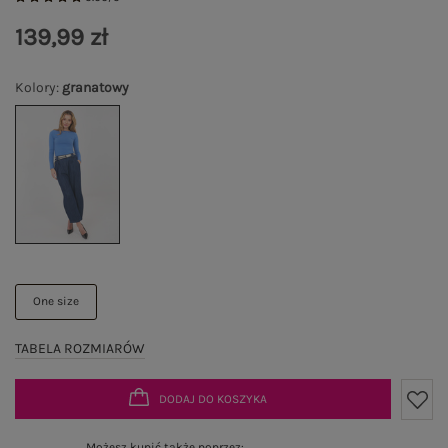
139,99 zł
Kolory
:
granatowy
One size
TABELA ROZMIARÓW
DODAJ DO KOSZYKA
Możesz kupić także poprzez: