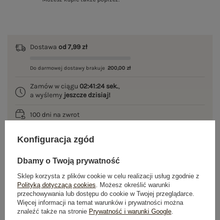
Dostawa
od 7,99 zł
Do darmowej dostawy brakuje
200,00 zł
Zamów w ciągu
02:41:24 sek.
,
a wyślemy
jeszcze dzisiaj!
100 dni na zwrot
Konfiguracja zgód
OPIS PRODUKTU
Dbamy o Twoją prywatność
Sklep korzysta z plików cookie w celu realizacji usług zgodnie z
GŁÓWNE PARAMETRY
Polityką dotyczącą cookies
. Możesz określić warunki
przechowywania lub dostępu do cookie w Twojej przeglądarce.
Więcej informacji na temat warunków i prywatności można
OPINIE O PRODUKCIE
(1)
znaleźć także na stronie
Prywatność i warunki Google
.