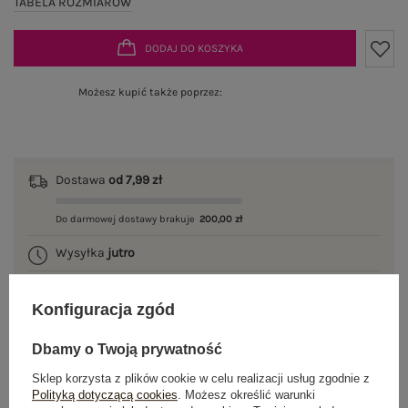
TABELA ROZMIARÓW
DODAJ DO KOSZYKA
Możesz kupić także poprzez:
Dostawa
od 7,99 zł
Do darmowej dostawy brakuje
200,00 zł
Wysyłka
jutro
100 dni na zwrot
Konfiguracja zgód
Dbamy o Twoją prywatność
OPIS PRODUKTU
Sklep korzysta z plików cookie w celu realizacji usług zgodnie z
Polityką dotyczącą cookies
. Możesz określić warunki