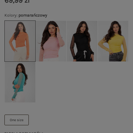
69,99 zł
Kolory
:
pomarańczowy
One size