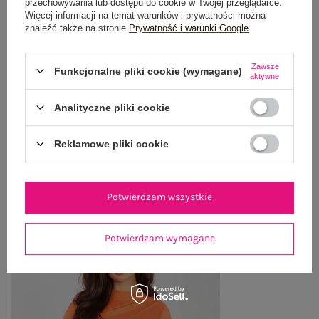
przechowywania lub dostępu do cookie w Twojej przeglądarce.
GŁÓWNE PARAMETRY
Więcej informacji na temat warunków i prywatności można
znaleźć także na stronie
Prywatność i warunki Google
.
OPINIE O PRODUKCIE
(0)
Zawsze
Funkcjonalne pliki cookie (wymagane)
WYSYŁKA I DOSTAWA
aktywne
ZWROTY I REKLAMACJE
Analityczne pliki cookie
Reklamowe pliki cookie
OSTATNIO OGLĄDANE
Zobacz wszystko
Potwierdzam wszystkie
Potwierdzam wymagane