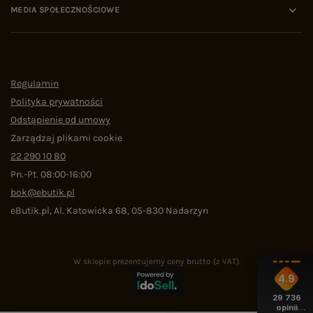
MEDIA SPOŁECZNOŚCIOWE
Regulamin
Polityka prywatności
Odstąpienie od umowy
Zarządzaj plikami cookie
22 290 10 80
Pn.-Pt. 08:00-16:00
bok@ebutik.pl
eButik.pl
,
Al. Katowicka 68
,
05-830
Nadarzyn
W sklepie prezentujemy ceny brutto (z VAT).
4.9
29 736
opinii