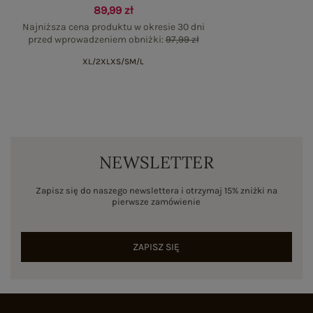
89,99 zł
Najniższa cena produktu w okresie 30 dni
przed wprowadzeniem obniżki:
97,99 zł
XL/2XL
XS/S
M/L
NEWSLETTER
Zapisz się do naszego newslettera i otrzymaj 15% zniżki na
pierwsze zamówienie
ZAPISZ SIĘ