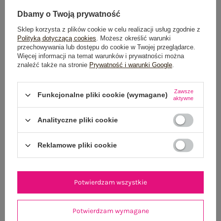
100 dni na zwrot
Dbamy o Twoją prywatność
Sklep korzysta z plików cookie w celu realizacji usług zgodnie z
Polityką dotyczącą cookies
. Możesz określić warunki
OPIS PRODUKTU
przechowywania lub dostępu do cookie w Twojej przeglądarce.
Więcej informacji na temat warunków i prywatności można
znaleźć także na stronie
Prywatność i warunki Google
.
GŁÓWNE PARAMETRY
Zawsze
OPINIE O PRODUKCIE
(0)
Funkcjonalne pliki cookie (wymagane)
aktywne
WYSYŁKA I DOSTAWA
Analityczne pliki cookie
ZWROTY I REKLAMACJE
Reklamowe pliki cookie
OSTATNIO OGLĄDANE
Potwierdzam wszystkie
Zobacz wszystko
Potwierdzam wymagane