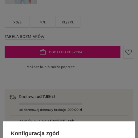
XS/S
M/L
XL/2XL
TABELA ROZMIARÓW
DODAJ DO KOSZYKA
Możesz kupić także poprzez:
Dostawa
od 7,99 zł
Do darmowej dostawy brakuje
200,00 zł
Zamów w ciągu
04:36:35 sek.
,
a wyślemy
jeszcze dzisiaj!
Konfiguracja zgód