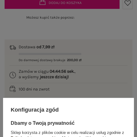
DODAJ DO KOSZYKA
Możesz kupić także poprzez:
Dostawa
od 7,99 zł
Do darmowej dostawy brakuje
200,00 zł
Zamów w ciągu
04:44:56 sek.
,
a wyślemy
jeszcze dzisiaj!
100 dni na zwrot
Konfiguracja zgód
OPIS PRODUKTU
Dbamy o Twoją prywatność
GŁÓWNE PARAMETRY
Sklep korzysta z plików cookie w celu realizacji usług zgodnie z