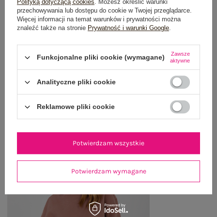
Polityką dotyczącą cookies
. Możesz określić warunki
przechowywania lub dostępu do cookie w Twojej przeglądarce.
OPINIE O PRODUKCIE
(0)
Więcej informacji na temat warunków i prywatności można
znaleźć także na stronie
Prywatność i warunki Google
.
WYSYŁKA I DOSTAWA
Zawsze
Funkcjonalne pliki cookie (wymagane)
ZWROTY I REKLAMACJE
aktywne
Analityczne pliki cookie
OSTATNIO OGLĄDANE
Reklamowe pliki cookie
Zobacz wszystko
Potwierdzam wszystkie
Potwierdzam wymagane