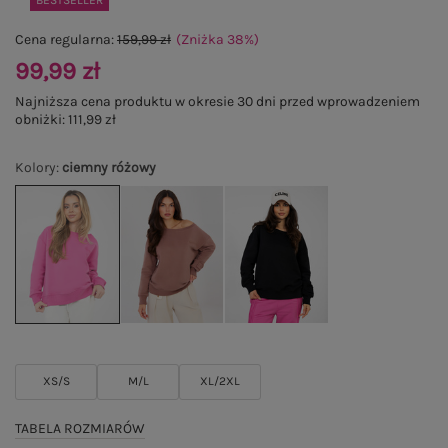
BESTSELLER
Cena regularna:
159,99 zł
(Zniżka
38
%
)
99,99 zł
Najniższa cena produktu w okresie 30 dni przed wprowadzeniem
obniżki:
111,99 zł
Kolory
:
ciemny różowy
XS/S
M/L
XL/2XL
TABELA ROZMIARÓW