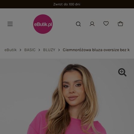
Zwrot do 100 dni
eButik
BASIC
BLUZY
Ciemnoróżowa bluza oversize bez ka