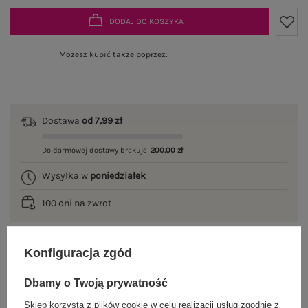
DODAJ DO KOSZYKA
Możesz kupić także poprzez:
Dostawa
od 7,99 zł
Do darmowej dostawy brakuje
200,00 zł
Wysyłka w
poniedziałek
100 dni na zwrot
Konfiguracja zgód
OPIS PRODUKTU
Dbamy o Twoją prywatność
GŁÓWNE PARAMETRY
Sklep korzysta z plików cookie w celu realizacji usług zgodnie z