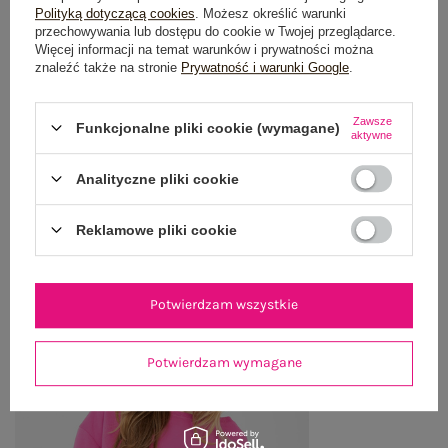
Polityką dotyczącą cookies
. Możesz określić warunki
przechowywania lub dostępu do cookie w Twojej przeglądarce.
OPINIE O PRODUKCIE
(0)
Więcej informacji na temat warunków i prywatności można
znaleźć także na stronie
Prywatność i warunki Google
.
WYSYŁKA I DOSTAWA
Zawsze
ZWROTY I REKLAMACJE
Funkcjonalne pliki cookie (wymagane)
aktywne
Analityczne pliki cookie
OSTATNIO OGLĄDANE
Reklamowe pliki cookie
Zobacz wszystko
Potwierdzam wszystkie
Potwierdzam wymagane