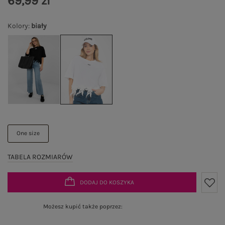
69,99 zł
Kolory
:
biały
One size
TABELA ROZMIARÓW
DODAJ DO KOSZYKA
Możesz kupić także poprzez: