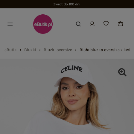
Zwrot do 100 dni
eButik
Bluzki
Bluzki oversize
Biała bluzka oversize z kwia