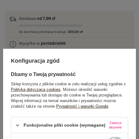
Dostawa
od 7,99 zł
Do darmowej dostawy brakuje
200,00 zł
Wysyłka w
poniedziałek
100 dni na zwrot
Konfiguracja zgód
Dbamy o Twoją prywatność
OPIS PRODUKTU
Sklep korzysta z plików cookie w celu realizacji usług zgodnie z
Polityką dotyczącą cookies
. Możesz określić warunki
przechowywania lub dostępu do cookie w Twojej przeglądarce.
GŁÓWNE PARAMETRY
Więcej informacji na temat warunków i prywatności można
znaleźć także na stronie
Prywatność i warunki Google
.
OPINIE O PRODUKCIE
(0)
Zawsze
Funkcjonalne pliki cookie (wymagane)
WYSYŁKA I DOSTAWA
aktywne