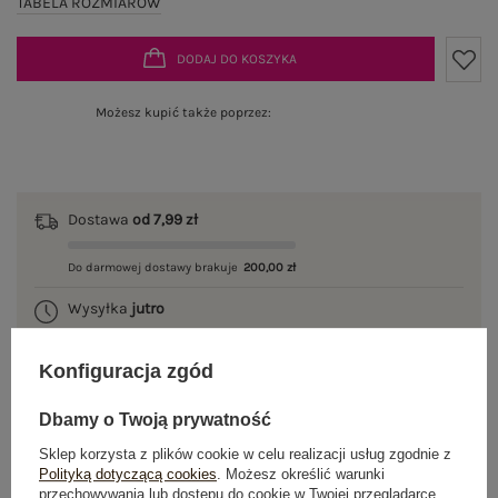
TABELA ROZMIARÓW
DODAJ DO KOSZYKA
Możesz kupić także poprzez:
Dostawa
od 7,99 zł
Do darmowej dostawy brakuje
200,00 zł
Wysyłka
jutro
100 dni na zwrot
Konfiguracja zgód
Dbamy o Twoją prywatność
Sklep korzysta z plików cookie w celu realizacji usług zgodnie z
OPIS PRODUKTU
Polityką dotyczącą cookies
. Możesz określić warunki
przechowywania lub dostępu do cookie w Twojej przeglądarce.