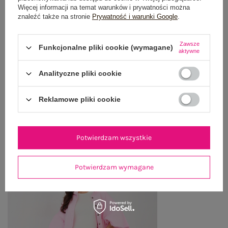
GŁÓWNE PARAMETRY
Więcej informacji na temat warunków i prywatności można
znaleźć także na stronie
Prywatność i warunki Google
.
OPINIE O PRODUKCIE
(0)
Zawsze
Funkcjonalne pliki cookie (wymagane)
aktywne
WYSYŁKA I DOSTAWA
Analityczne pliki cookie
ZWROTY I REKLAMACJE
Reklamowe pliki cookie
OSTATNIO OGLĄDANE
Zobacz wszystko
Potwierdzam wszystkie
Potwierdzam wymagane