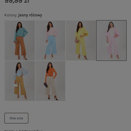
99,99 zł
Kolory
:
jasny różowy
One size