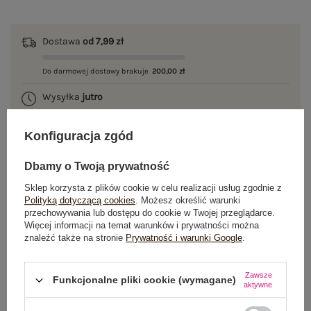
Dostawa
od 7,99 zł
Do darmowej dostawy brakuje
200,00 zł
Wysyłka
jutro
100 dni na zwrot
Konfiguracja zgód
Dbamy o Twoją prywatność
OPIS PRODUKTU
Sklep korzysta z plików cookie w celu realizacji usług zgodnie z
Polityką dotyczącą cookies
. Możesz określić warunki
przechowywania lub dostępu do cookie w Twojej przeglądarce.
GŁÓWNE PARAMETRY
Więcej informacji na temat warunków i prywatności można
znaleźć także na stronie
Prywatność i warunki Google
.
OPINIE O PRODUKCIE
(0)
Zawsze
Funkcjonalne pliki cookie (wymagane)
WYSYŁKA I DOSTAWA
aktywne