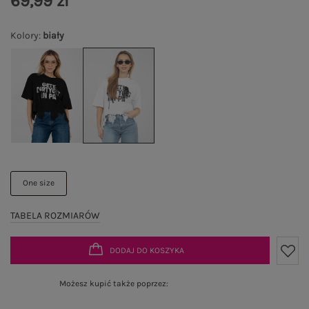
69,99 zł
Kolory
:
biały
One size
TABELA ROZMIARÓW
DODAJ DO KOSZYKA
Możesz kupić także poprzez: