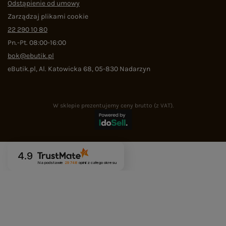
Odstąpienie od umowy
Zarządzaj plikami cookie
22 290 10 80
Pn.-Pt. 08:00-16:00
bok@ebutik.pl
eButik.pl
,
Al. Katowicka 68
,
05-830
Nadarzyn
W sklepie prezentujemy ceny brutto (z VAT).
4.9
Na podstawie
29 748
opinii
z całego okresu