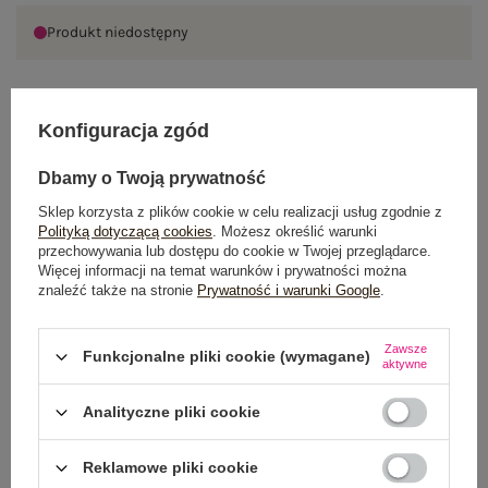
Produkt niedostępny
Konfiguracja zgód
OPIS PRODUKTU
Dbamy o Twoją prywatność
GŁÓWNE PARAMETRY
Sklep korzysta z plików cookie w celu realizacji usług zgodnie z
OPINIE O PRODUKCIE
(0)
Polityką dotyczącą cookies
. Możesz określić warunki
przechowywania lub dostępu do cookie w Twojej przeglądarce.
Więcej informacji na temat warunków i prywatności można
WYSYŁKA I DOSTAWA
znaleźć także na stronie
Prywatność i warunki Google
.
ZWROTY I REKLAMACJE
Zawsze
Funkcjonalne pliki cookie (wymagane)
aktywne
Analityczne pliki cookie
Reklamowe pliki cookie