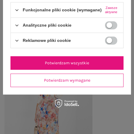
Zawsze
Funkcjonalne pliki cookie (wymagane)
aktywne
ZWROTY I REKLAMACJE
Analityczne pliki cookie
OSTATNIO OGLĄDANE
Reklamowe pliki cookie
Zobacz wszystko
Potwierdzam wszystkie
Potwierdzam wymagane