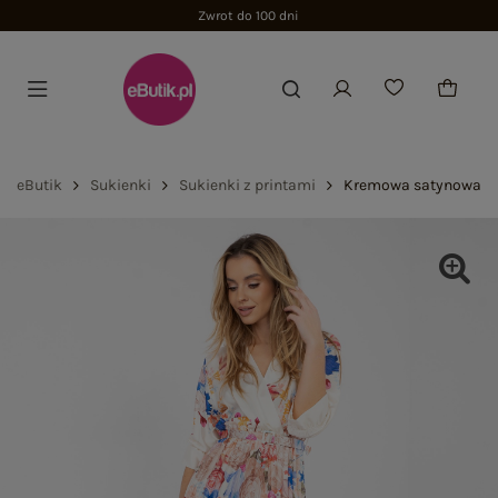
Zwrot do 100 dni
eButik
Sukienki
Sukienki z printami
Kremowa satynowa su