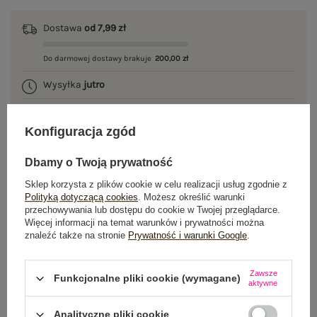
Dostawa
od 7,99 zł
Do darmowej dostawy brakuje
200,00 zł
Wysyłka
jutro
100 dni na zwrot
Konfiguracja zgód
Dbamy o Twoją prywatność
OPIS PRODUKTU
Sklep korzysta z plików cookie w celu realizacji usług zgodnie z
Polityką dotyczącą cookies
. Możesz określić warunki
przechowywania lub dostępu do cookie w Twojej przeglądarce.
GŁÓWNE PARAMETRY
Więcej informacji na temat warunków i prywatności można
znaleźć także na stronie
Prywatność i warunki Google
.
OPINIE O PRODUKCIE
(0)
Zawsze
WYSYŁKA I DOSTAWA
Funkcjonalne pliki cookie (wymagane)
aktywne
ZWROTY I REKLAMACJE
Analityczne pliki cookie