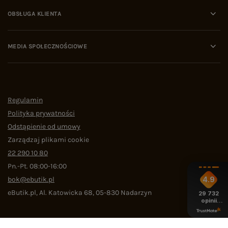
OBSŁUGA KLIENTA
MEDIA SPOŁECZNOŚCIOWE
Regulamin
Polityka prywatności
Odstąpienie od umowy
Zarządzaj plikami cookie
22 290 10 80
Pn.-Pt. 08:00-16:00
bok@ebutik.pl
4.9
eButik.pl
,
Al. Katowicka 68
,
05-830
Nadarzyn
29 732
opinii
z całego
okresu