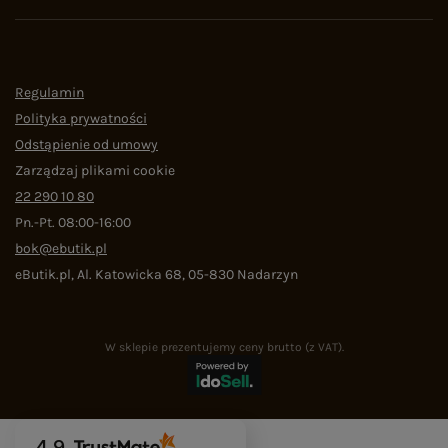
Regulamin
Polityka prywatności
Odstąpienie od umowy
Zarządzaj plikami cookie
22 290 10 80
Pn.-Pt. 08:00-16:00
bok@ebutik.pl
eButik.pl
,
Al. Katowicka 68
,
05-830
Nadarzyn
W sklepie prezentujemy ceny brutto (z VAT).
4.9