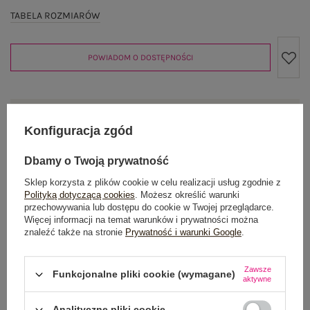
TABELA ROZMIARÓW
POWIADOM O DOSTĘPNOŚCI
Produkt niedostępny
Konfiguracja zgód
Dbamy o Twoją prywatność
OPIS PRODUKTU
Sklep korzysta z plików cookie w celu realizacji usług zgodnie z
Polityką dotyczącą cookies
. Możesz określić warunki
przechowywania lub dostępu do cookie w Twojej przeglądarce.
GŁÓWNE PARAMETRY
Więcej informacji na temat warunków i prywatności można
znaleźć także na stronie
Prywatność i warunki Google
.
OPINIE O PRODUKCIE
(0)
Zawsze
Funkcjonalne pliki cookie (wymagane)
WYSYŁKA I DOSTAWA
aktywne
ZWROTY I REKLAMACJE
Analityczne pliki cookie